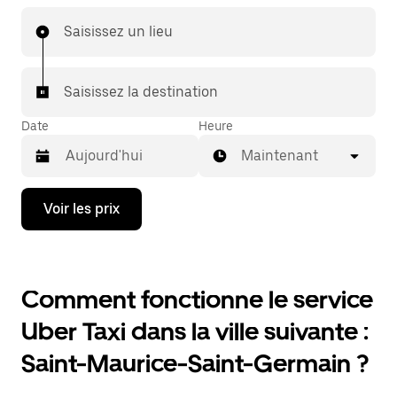
Saisissez un lieu
Saisissez la destination
Date
Heure
Maintenant
Appuyez
Voir les prix
sur
la
flèche
vers
le
Comment fonctionne le service
bas
pour
Uber Taxi dans la ville suivante :
ouvrir
le
Saint-Maurice-Saint-Germain ?
calendrier
et
sélectionner