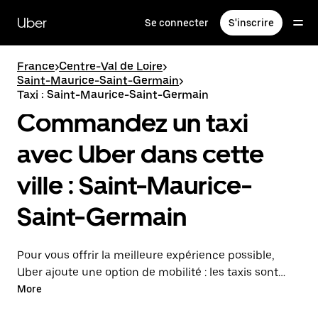
Passer
au
Uber
Se connecter
S'inscrire
contenu
principal
France
>
Centre-Val de Loire
>
Saint-Maurice-Saint-Germain
>
Taxi : Saint-Maurice-Saint-Germain
Commandez un taxi
avec Uber dans cette
ville : Saint-Maurice-
Saint-Germain
Pour vous offrir la meilleure expérience possible,
Uber ajoute une option de mobilité : les taxis sont
maintenant disponibles dans l'application. Uber Taxi :
More
un taxi quand vous en avez besoin.