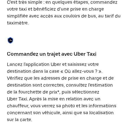
C'est très simple : en quelques étapes, commandez
une
date.
votre taxi et bénéficiez d'une prise en charge
Appuyez
simplifiée avec accès aux couloirs de bus, au tarif du
sur
taximètre.
la
touche
Échap
pour
fermer
le
Commandez un trajet avec Uber Taxi
C
calendrier.
Lancez l'application Uber et saisissez votre
Av
destination dans la case « Où allez-vous ? ».
vé
Vérifiez que les adresses de prise en charge et de
l'
destination sont correctes, consultez l'estimation
Vo
de la fourchette de prix*, puis sélectionnez
l'
Uber Taxi. Après la mise en relation avec un
po
chauffeur, vous verrez sa photo et les informations
au
concernant son véhicule, ainsi que sa localisation
sur la carte.