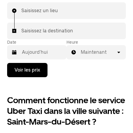
Saisissez un lieu
Saisissez la destination
Date
Heure
Maintenant
Appuyez
Voir les prix
sur
la
flèche
vers
le
Comment fonctionne le service
bas
pour
Uber Taxi dans la ville suivante :
ouvrir
le
Saint-Mars-du-Désert ?
calendrier
et
sélectionner