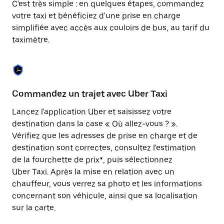
C'est très simple : en quelques étapes, commandez
une
date.
votre taxi et bénéficiez d'une prise en charge
Appuyez
simplifiée avec accès aux couloirs de bus, au tarif du
sur
taximètre.
la
touche
Échap
pour
fermer
le
Commandez un trajet avec Uber Taxi
C
calendrier.
Lancez l'application Uber et saisissez votre
Av
destination dans la case « Où allez-vous ? ».
vé
Vérifiez que les adresses de prise en charge et de
l'
destination sont correctes, consultez l'estimation
Vo
de la fourchette de prix*, puis sélectionnez
l'
Uber Taxi. Après la mise en relation avec un
po
chauffeur, vous verrez sa photo et les informations
au
concernant son véhicule, ainsi que sa localisation
sur la carte.