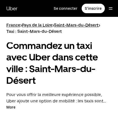
Passer
au
Uber
Se connecter
S'inscrire
contenu
principal
France
>
Pays de la Loire
>
Saint-Mars-du-Désert
>
Taxi : Saint-Mars-du-Désert
Commandez un taxi
avec Uber dans cette
ville : Saint-Mars-du-
Désert
Pour vous offrir la meilleure expérience possible,
Uber ajoute une option de mobilité : les taxis sont
maintenant disponibles dans l'application. Uber Taxi :
More
un taxi quand vous en avez besoin.