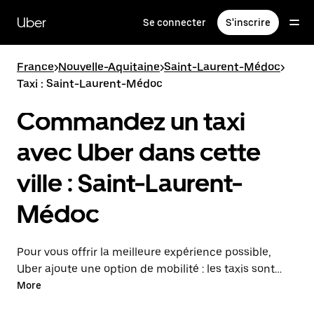
Passer
au
Uber
Se connecter
S'inscrire
contenu
principal
France
>
Nouvelle-Aquitaine
>
Saint-Laurent-Médoc
>
Taxi : Saint-Laurent-Médoc
Commandez un taxi
avec Uber dans cette
ville : Saint-Laurent-
Médoc
Pour vous offrir la meilleure expérience possible,
Uber ajoute une option de mobilité : les taxis sont
maintenant disponibles dans l'application. Uber Taxi :
More
un taxi quand vous en avez besoin.