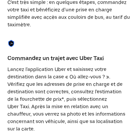
C'est très simple : en quelques étapes, commandez
une
date.
votre taxi et bénéficiez d'une prise en charge
Appuyez
simplifiée avec accès aux couloirs de bus, au tarif du
sur
taximètre.
la
touche
Échap
pour
fermer
le
Commandez un trajet avec Uber Taxi
C
calendrier.
Lancez l'application Uber et saisissez votre
Av
destination dans la case « Où allez-vous ? ».
vé
Vérifiez que les adresses de prise en charge et de
l'
destination sont correctes, consultez l'estimation
Vo
de la fourchette de prix*, puis sélectionnez
l'
Uber Taxi. Après la mise en relation avec un
po
chauffeur, vous verrez sa photo et les informations
au
concernant son véhicule, ainsi que sa localisation
sur la carte.