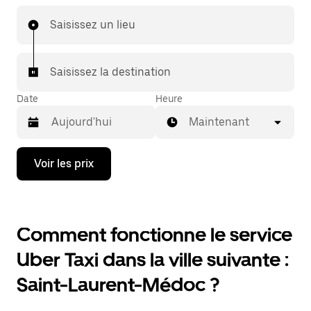
Saisissez un lieu
Saisissez la destination
Date
Heure
Maintenant
Appuyez
Voir les prix
sur
la
flèche
vers
le
Comment fonctionne le service
bas
pour
Uber Taxi dans la ville suivante :
ouvrir
le
Saint-Laurent-Médoc ?
calendrier
et
sélectionner