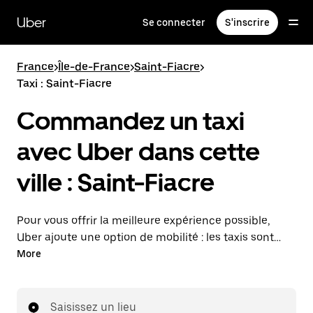
Passer
au
Uber
Se connecter
S'inscrire
contenu
principal
France
>
Île-de-France
>
Saint-Fiacre
>
Taxi : Saint-Fiacre
Commandez un taxi
avec Uber dans cette
ville : Saint-Fiacre
Pour vous offrir la meilleure expérience possible,
Uber ajoute une option de mobilité : les taxis sont
maintenant disponibles dans l'application. Uber Taxi :
More
un taxi quand vous en avez besoin.
Saisissez un lieu