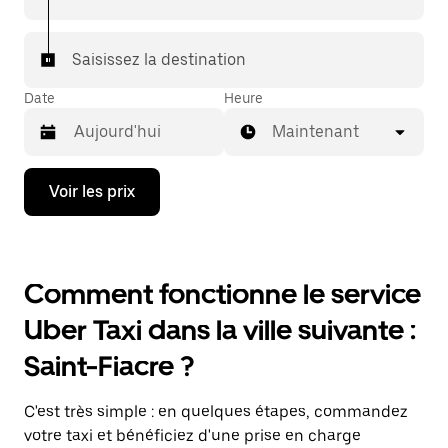
Saisissez la destination
Date
Heure
Maintenant
Appuyez
Voir les prix
sur
la
flèche
vers
le
Comment fonctionne le service
bas
pour
Uber Taxi dans la ville suivante :
ouvrir
le
Saint-Fiacre ?
calendrier
et
sélectionner
C'est très simple : en quelques étapes, commandez
une
date.
votre taxi et bénéficiez d'une prise en charge