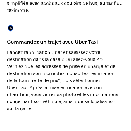
Appuyez
simplifiée avec accès aux couloirs de bus, au tarif du
sur
taximètre.
la
touche
Échap
pour
fermer
le
Commandez un trajet avec Uber Taxi
C
calendrier.
Lancez l'application Uber et saisissez votre
Av
destination dans la case « Où allez-vous ? ».
vé
Vérifiez que les adresses de prise en charge et de
l'
destination sont correctes, consultez l'estimation
Vo
de la fourchette de prix*, puis sélectionnez
l'
Uber Taxi. Après la mise en relation avec un
po
chauffeur, vous verrez sa photo et les informations
au
concernant son véhicule, ainsi que sa localisation
sur la carte.