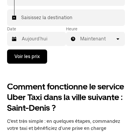
Saisissez la destination
Date
Heure
Maintenant
Appuyez
Voir les prix
sur
la
flèche
vers
le
Comment fonctionne le service
bas
pour
Uber Taxi dans la ville suivante :
ouvrir
le
Saint-Denis ?
calendrier
et
sélectionner
C'est très simple : en quelques étapes, commandez
une
date.
votre taxi et bénéficiez d'une prise en charge