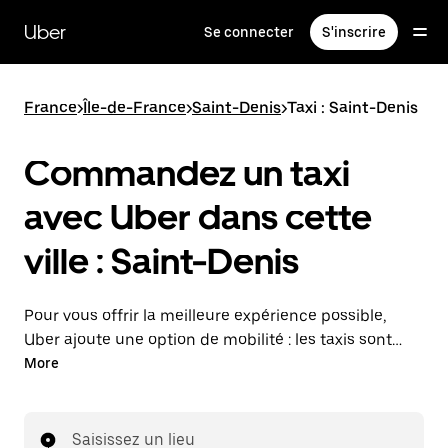
Passer
au
Uber
Se connecter
S'inscrire
contenu
principal
France
>
Île-de-France
>
Saint-Denis
>
Taxi : Saint-Denis
Commandez un taxi
avec Uber dans cette
ville : Saint-Denis
Pour vous offrir la meilleure expérience possible,
Uber ajoute une option de mobilité : les taxis sont
maintenant disponibles dans l'application. Uber Taxi :
More
un taxi quand vous en avez besoin.
Saisissez un lieu