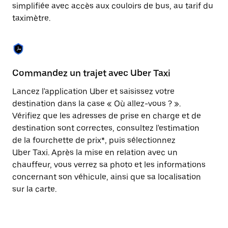
Appuyez
simplifiée avec accès aux couloirs de bus, au tarif du
sur
taximètre.
la
touche
Échap
pour
fermer
le
Commandez un trajet avec Uber Taxi
C
calendrier.
Lancez l'application Uber et saisissez votre
Av
destination dans la case « Où allez-vous ? ».
vé
Vérifiez que les adresses de prise en charge et de
l'
destination sont correctes, consultez l'estimation
Vo
de la fourchette de prix*, puis sélectionnez
l'
Uber Taxi. Après la mise en relation avec un
po
chauffeur, vous verrez sa photo et les informations
au
concernant son véhicule, ainsi que sa localisation
sur la carte.