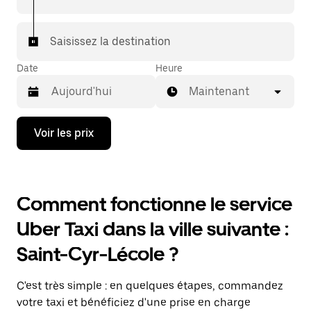
Saisissez la destination
Date
Heure
Maintenant
Appuyez
Voir les prix
sur
la
flèche
vers
le
Comment fonctionne le service
bas
pour
Uber Taxi dans la ville suivante :
ouvrir
le
Saint-Cyr-Lécole ?
calendrier
et
sélectionner
C'est très simple : en quelques étapes, commandez
une
date.
votre taxi et bénéficiez d'une prise en charge