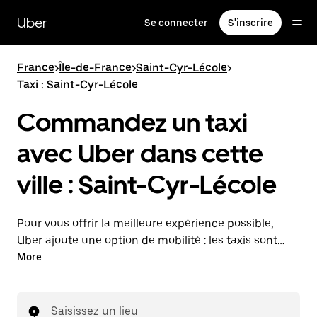
Passer
au
Uber
Se connecter
S'inscrire
contenu
principal
France
>
Île-de-France
>
Saint-Cyr-Lécole
>
Taxi : Saint-Cyr-Lécole
Commandez un taxi
avec Uber dans cette
ville : Saint-Cyr-Lécole
Pour vous offrir la meilleure expérience possible,
Uber ajoute une option de mobilité : les taxis sont
maintenant disponibles dans l'application. Uber Taxi :
More
un taxi quand vous en avez besoin.
Saisissez un lieu