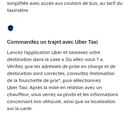
Appuyez
simplifiée avec accès aux couloirs de bus, au tarif du
sur
taximètre.
la
touche
Échap
pour
fermer
le
Commandez un trajet avec Uber Taxi
C
calendrier.
Lancez l'application Uber et saisissez votre
Av
destination dans la case « Où allez-vous ? ».
vé
Vérifiez que les adresses de prise en charge et de
l'
destination sont correctes, consultez l'estimation
Vo
de la fourchette de prix*, puis sélectionnez
l'
Uber Taxi. Après la mise en relation avec un
po
chauffeur, vous verrez sa photo et les informations
au
concernant son véhicule, ainsi que sa localisation
sur la carte.