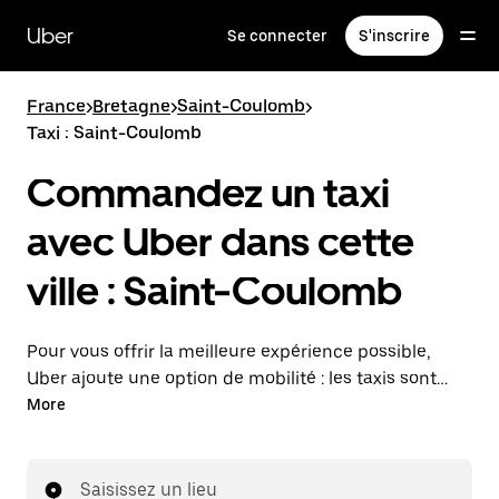
Passer
au
Uber
Se connecter
S'inscrire
contenu
principal
France
>
Bretagne
>
Saint-Coulomb
>
Taxi : Saint-Coulomb
Commandez un taxi
avec Uber dans cette
ville : Saint-Coulomb
Pour vous offrir la meilleure expérience possible,
Uber ajoute une option de mobilité : les taxis sont
maintenant disponibles dans l'application. Uber Taxi :
More
un taxi quand vous en avez besoin.
Saisissez un lieu