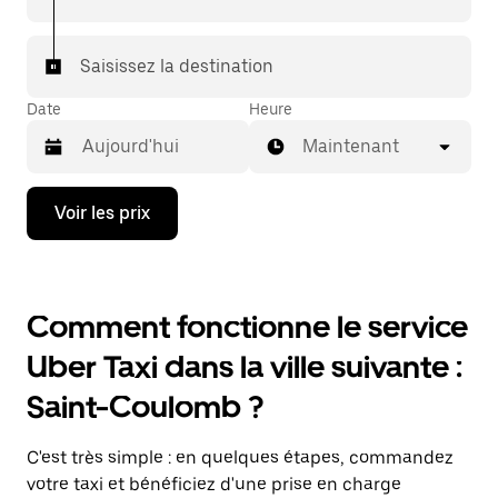
Saisissez la destination
Date
Heure
Maintenant
Appuyez
Voir les prix
sur
la
flèche
vers
le
Comment fonctionne le service
bas
pour
Uber Taxi dans la ville suivante :
ouvrir
le
Saint-Coulomb ?
calendrier
et
sélectionner
C'est très simple : en quelques étapes, commandez
une
date.
votre taxi et bénéficiez d'une prise en charge