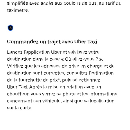
Appuyez
simplifiée avec accès aux couloirs de bus, au tarif du
sur
taximètre.
la
touche
Échap
pour
fermer
le
Commandez un trajet avec Uber Taxi
C
calendrier.
Lancez l'application Uber et saisissez votre
Av
destination dans la case « Où allez-vous ? ».
vé
Vérifiez que les adresses de prise en charge et de
l'
destination sont correctes, consultez l'estimation
Vo
de la fourchette de prix*, puis sélectionnez
l'
Uber Taxi. Après la mise en relation avec un
po
chauffeur, vous verrez sa photo et les informations
au
concernant son véhicule, ainsi que sa localisation
sur la carte.