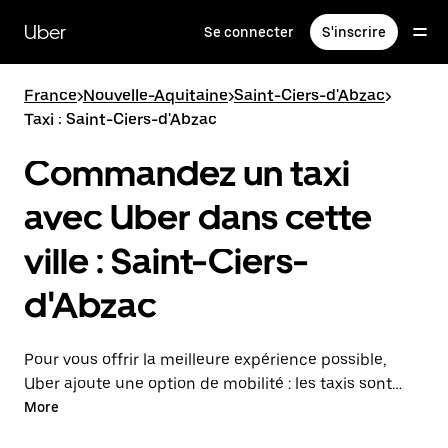
Passer
au
Uber
Se connecter
S'inscrire
contenu
principal
France
>
Nouvelle-Aquitaine
>
Saint-Ciers-d'Abzac
>
Taxi : Saint-Ciers-d'Abzac
Commandez un taxi
avec Uber dans cette
ville : Saint-Ciers-
d'Abzac
Pour vous offrir la meilleure expérience possible,
Uber ajoute une option de mobilité : les taxis sont
maintenant disponibles dans l'application. Uber Taxi :
More
un taxi quand vous en avez besoin.