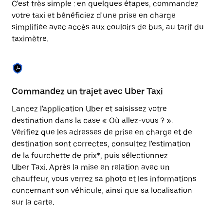
C'est très simple : en quelques étapes, commandez
une
date.
votre taxi et bénéficiez d'une prise en charge
Appuyez
simplifiée avec accès aux couloirs de bus, au tarif du
sur
taximètre.
la
touche
Échap
pour
fermer
le
Commandez un trajet avec Uber Taxi
C
calendrier.
Lancez l'application Uber et saisissez votre
Av
destination dans la case « Où allez-vous ? ».
vé
Vérifiez que les adresses de prise en charge et de
l'
destination sont correctes, consultez l'estimation
Vo
de la fourchette de prix*, puis sélectionnez
l'
Uber Taxi. Après la mise en relation avec un
po
chauffeur, vous verrez sa photo et les informations
au
concernant son véhicule, ainsi que sa localisation
sur la carte.