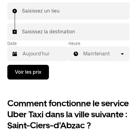
Saisissez un lieu
Saisissez la destination
Date
Heure
Maintenant
Appuyez
Voir les prix
sur
la
flèche
vers
le
Comment fonctionne le service
bas
pour
Uber Taxi dans la ville suivante :
ouvrir
le
Saint-Ciers-d'Abzac ?
calendrier
et
sélectionner