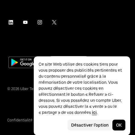
Ce site Web utilise des cookies tiers pour
vous proposer des publicités pertinentes et
du contenu personnalisé grâce à la
mémorisation de votre localisation. Vous
pouvez désactiver ces cookies en
©
2026
Uber Technologies Inc.
sélectionnant le bouton « Refuser » ci-
dessous. Si vous possédez un compte Uber,
vous pouvez désactiver la « vente » ou le
« partage » de vos données
ici
.
Confidentialité
Accessibilité
Conditions
Désactiver l'option
OK