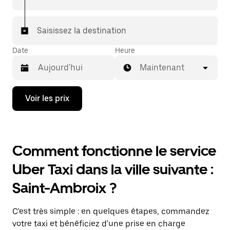
Saisissez la destination
Date
Heure
Maintenant
Appuyez
Voir les prix
sur
la
flèche
vers
le
Comment fonctionne le service
bas
pour
Uber Taxi dans la ville suivante :
ouvrir
le
Saint-Ambroix ?
calendrier
et
sélectionner
C'est très simple : en quelques étapes, commandez
une
date.
votre taxi et bénéficiez d'une prise en charge