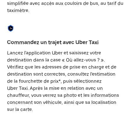
Appuyez
simplifiée avec accès aux couloirs de bus, au tarif du
sur
taximètre.
la
touche
Échap
pour
fermer
le
Commandez un trajet avec Uber Taxi
C
calendrier.
Lancez l'application Uber et saisissez votre
Av
destination dans la case « Où allez-vous ? ».
vé
Vérifiez que les adresses de prise en charge et de
l'
destination sont correctes, consultez l'estimation
Vo
de la fourchette de prix*, puis sélectionnez
l'
Uber Taxi. Après la mise en relation avec un
po
chauffeur, vous verrez sa photo et les informations
au
concernant son véhicule, ainsi que sa localisation
sur la carte.