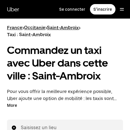
Passer
au
Uber
Se connecter
S'inscrire
contenu
principal
France
>
Occitanie
>
Saint-Ambroix
>
Taxi : Saint-Ambroix
Commandez un taxi
avec Uber dans cette
ville : Saint-Ambroix
Pour vous offrir la meilleure expérience possible,
Uber ajoute une option de mobilité : les taxis sont
maintenant disponibles dans l'application. Uber Taxi :
More
un taxi quand vous en avez besoin.
Saisissez un lieu