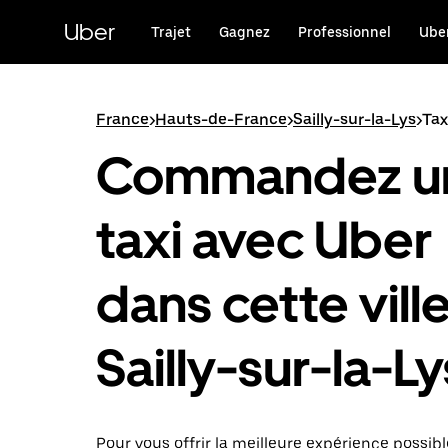
Passer
au
Uber
Trajet
Gagnez
Professionnel
Uber
contenu
principal
France
>
Hauts-de-France
>
Sailly-sur-la-Lys
>
Tax
Commandez u
taxi avec Uber
dans cette ville
Sailly-sur-la-Ly
Pour vous offrir la meilleure expérience possibl