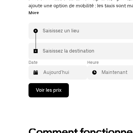
ajoute une option de mobilité : les taxis sont 
disponibles dans l'application. Uber Taxi : un t
More
vous en avez besoin.
Saisissez un lieu
Saisissez la destination
Date
Heure
Maintenant
Appuyez
Voir les prix
sur
la
flèche
vers
le
bas
pour
Comment fonctionne l
ouvrir