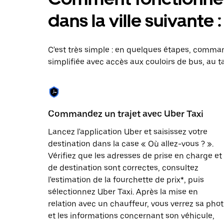
le
calendrier
dans la ville suivante :
et
sélectionner
une
date.
C'est très simple : en quelques étapes, comman
Appuyez
simplifiée avec accès aux couloirs de bus, au ta
sur
la
touche
Échap
pour
fermer
Commandez un trajet avec Uber Taxi
le
calendrier.
Lancez l'application Uber et saisissez votre
destination dans la case « Où allez-vous ? ».
Vérifiez que les adresses de prise en charge et
de destination sont correctes, consultez
l'estimation de la fourchette de prix*, puis
sélectionnez Uber Taxi. Après la mise en
relation avec un chauffeur, vous verrez sa pho
et les informations concernant son véhicule,