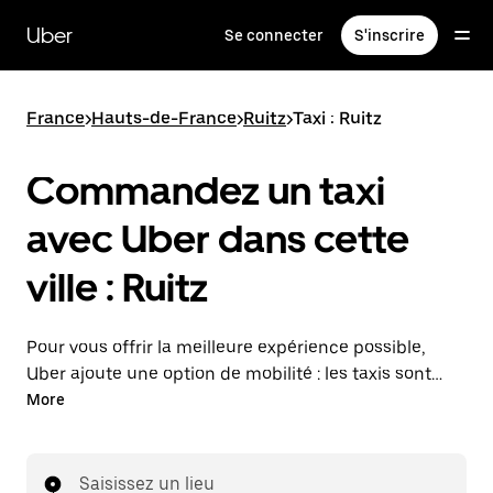
Passer
au
Uber
Se connecter
S'inscrire
contenu
principal
France
>
Hauts-de-France
>
Ruitz
>
Taxi : Ruitz
Commandez un taxi
avec Uber dans cette
ville : Ruitz
Pour vous offrir la meilleure expérience possible,
Uber ajoute une option de mobilité : les taxis sont
maintenant disponibles dans l'application. Uber Taxi :
More
un taxi quand vous en avez besoin.
Saisissez un lieu