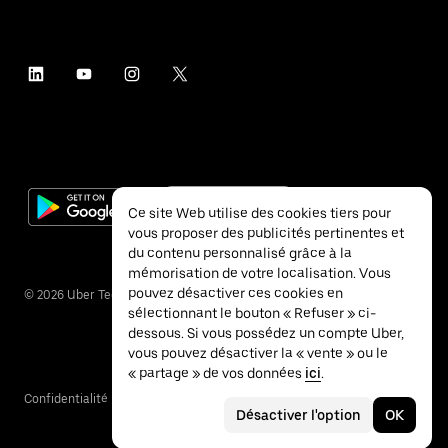
Ce site Web utilise des cookies tiers pour
vous proposer des publicités pertinentes et
du contenu personnalisé grâce à la
mémorisation de votre localisation. Vous
pouvez désactiver ces cookies en
©
2026
Uber Technologies Inc.
sélectionnant le bouton « Refuser » ci-
dessous. Si vous possédez un compte Uber,
vous pouvez désactiver la « vente » ou le
« partage » de vos données
ici
.
Confidentialité
Accessibilité
Conditions
Désactiver l'option
OK