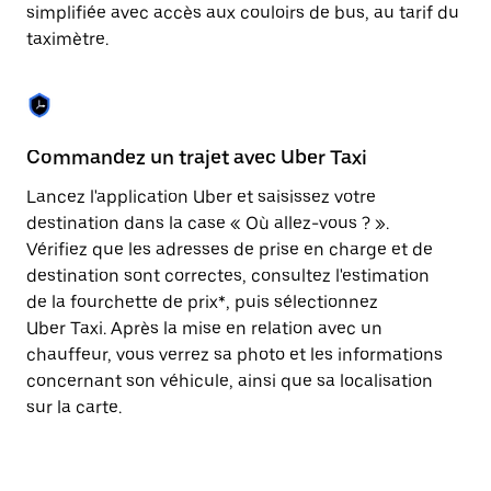
Appuyez
simplifiée avec accès aux couloirs de bus, au tarif du
sur
taximètre.
la
touche
Échap
pour
fermer
le
Commandez un trajet avec Uber Taxi
C
calendrier.
Lancez l'application Uber et saisissez votre
Av
destination dans la case « Où allez-vous ? ».
vé
Vérifiez que les adresses de prise en charge et de
l'
destination sont correctes, consultez l'estimation
Vo
de la fourchette de prix*, puis sélectionnez
l'
Uber Taxi. Après la mise en relation avec un
po
chauffeur, vous verrez sa photo et les informations
au
concernant son véhicule, ainsi que sa localisation
sur la carte.