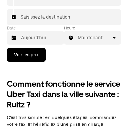
Saisissez la destination
Date
Heure
Maintenant
Appuyez
Voir les prix
sur
la
flèche
vers
le
Comment fonctionne le service
bas
pour
Uber Taxi dans la ville suivante :
ouvrir
le
Ruitz ?
calendrier
et
sélectionner
C'est très simple : en quelques étapes, commandez
une
date.
votre taxi et bénéficiez d'une prise en charge