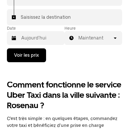
Saisissez la destination
Date
Heure
Maintenant
Appuyez
Voir les prix
sur
la
flèche
vers
le
Comment fonctionne le service
bas
pour
Uber Taxi dans la ville suivante :
ouvrir
le
Rosenau ?
calendrier
et
sélectionner
C'est très simple : en quelques étapes, commandez
une
date.
votre taxi et bénéficiez d'une prise en charge