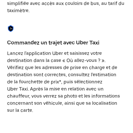
Appuyez
simplifiée avec accès aux couloirs de bus, au tarif du
sur
taximètre.
la
touche
Échap
pour
fermer
le
Commandez un trajet avec Uber Taxi
C
calendrier.
Lancez l'application Uber et saisissez votre
Av
destination dans la case « Où allez-vous ? ».
vé
Vérifiez que les adresses de prise en charge et de
l'
destination sont correctes, consultez l'estimation
Vo
de la fourchette de prix*, puis sélectionnez
l'
Uber Taxi. Après la mise en relation avec un
po
chauffeur, vous verrez sa photo et les informations
au
concernant son véhicule, ainsi que sa localisation
sur la carte.