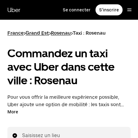
Passer
au
Uber
Se connecter
S'inscrire
contenu
principal
France
>
Grand Est
>
Rosenau
>
Taxi : Rosenau
Commandez un taxi
avec Uber dans cette
ville : Rosenau
Pour vous offrir la meilleure expérience possible,
Uber ajoute une option de mobilité : les taxis sont
maintenant disponibles dans l'application. Uber Taxi :
More
un taxi quand vous en avez besoin.
Saisissez un lieu