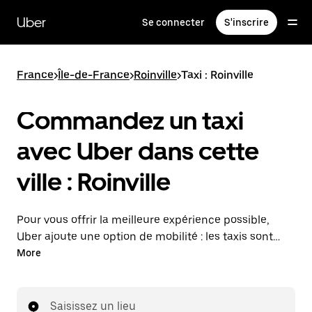
Passer
au
Uber
Se connecter
S'inscrire
contenu
principal
France
>
Île-de-France
>
Roinville
>
Taxi : Roinville
Commandez un taxi
avec Uber dans cette
ville : Roinville
Pour vous offrir la meilleure expérience possible,
Uber ajoute une option de mobilité : les taxis sont
maintenant disponibles dans l'application. Uber Taxi :
More
un taxi quand vous en avez besoin.
Saisissez un lieu