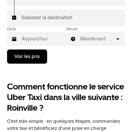
Saisissez la destination
Date
Heure
Maintenant
Appuyez
Voir les prix
sur
la
flèche
vers
le
Comment fonctionne le service
bas
pour
Uber Taxi dans la ville suivante :
ouvrir
le
Roinville ?
calendrier
et
sélectionner
C'est très simple : en quelques étapes, commandez
une
date.
votre taxi et bénéficiez d'une prise en charge