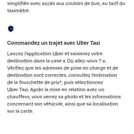
Appuyez
simplifiée avec accès aux couloirs de bus, au tarif du
sur
taximètre.
la
touche
Échap
pour
fermer
le
Commandez un trajet avec Uber Taxi
C
calendrier.
Lancez l'application Uber et saisissez votre
Av
destination dans la case « Où allez-vous ? ».
vé
Vérifiez que les adresses de prise en charge et de
l'
destination sont correctes, consultez l'estimation
Vo
de la fourchette de prix*, puis sélectionnez
l'
Uber Taxi. Après la mise en relation avec un
po
chauffeur, vous verrez sa photo et les informations
au
concernant son véhicule, ainsi que sa localisation
sur la carte.