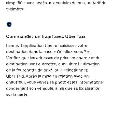
Appuyez
simplifiée avec accès aux couloirs de bus, au tarif du
sur
taximètre.
la
touche
Échap
pour
fermer
le
Commandez un trajet avec Uber Taxi
C
calendrier.
Lancez l'application Uber et saisissez votre
Av
destination dans la case « Où allez-vous ? ».
vé
Vérifiez que les adresses de prise en charge et de
l'
destination sont correctes, consultez l'estimation
Vo
de la fourchette de prix*, puis sélectionnez
l'
Uber Taxi. Après la mise en relation avec un
po
chauffeur, vous verrez sa photo et les informations
au
concernant son véhicule, ainsi que sa localisation
sur la carte.