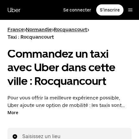
Passer
au
Uber
Se connecter
S'inscrire
contenu
principal
France
>
Normandie
>
Rocquancourt
>
Taxi : Rocquancourt
Commandez un taxi
avec Uber dans cette
ville : Rocquancourt
Pour vous offrir la meilleure expérience possible,
Uber ajoute une option de mobilité : les taxis sont
maintenant disponibles dans l'application. Uber Taxi :
More
un taxi quand vous en avez besoin.
Saisissez un lieu