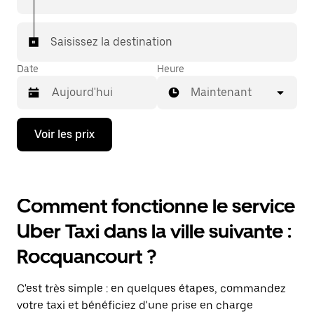
Saisissez la destination
Date
Heure
Maintenant
Appuyez
Voir les prix
sur
la
flèche
vers
le
Comment fonctionne le service
bas
pour
Uber Taxi dans la ville suivante :
ouvrir
le
Rocquancourt ?
calendrier
et
sélectionner
C'est très simple : en quelques étapes, commandez
une
date.
votre taxi et bénéficiez d'une prise en charge