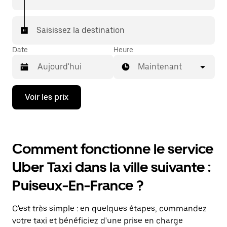
Saisissez la destination
Date
Heure
Maintenant
Appuyez
Voir les prix
sur
la
flèche
vers
le
Comment fonctionne le service
bas
pour
Uber Taxi dans la ville suivante :
ouvrir
le
Puiseux-En-France ?
calendrier
et
sélectionner
C'est très simple : en quelques étapes, commandez
une
date.
votre taxi et bénéficiez d'une prise en charge