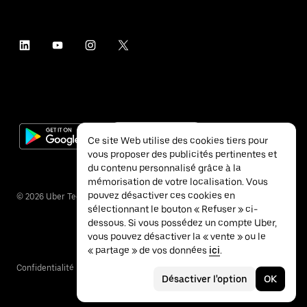
Ce site Web utilise des cookies tiers pour
vous proposer des publicités pertinentes et
du contenu personnalisé grâce à la
mémorisation de votre localisation. Vous
pouvez désactiver ces cookies en
©
2026
Uber Technologies Inc.
sélectionnant le bouton « Refuser » ci-
dessous. Si vous possédez un compte Uber,
vous pouvez désactiver la « vente » ou le
« partage » de vos données
ici
.
Confidentialité
Accessibilité
Conditions
Désactiver l'option
OK