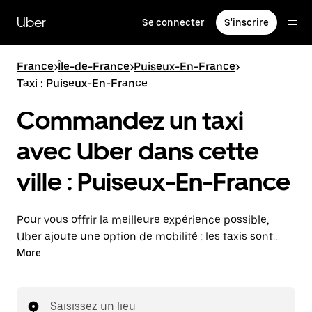
Passer
au
Uber
Se connecter
S'inscrire
contenu
principal
France
>
Île-de-France
>
Puiseux-En-France
>
Taxi : Puiseux-En-France
Commandez un taxi
avec Uber dans cette
ville : Puiseux-En-France
Pour vous offrir la meilleure expérience possible,
Uber ajoute une option de mobilité : les taxis sont
maintenant disponibles dans l'application. Uber Taxi :
More
un taxi quand vous en avez besoin.
Saisissez un lieu