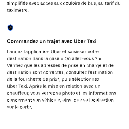
Appuyez
simplifiée avec accès aux couloirs de bus, au tarif du
sur
taximètre.
la
touche
Échap
pour
fermer
le
Commandez un trajet avec Uber Taxi
C
calendrier.
Lancez l'application Uber et saisissez votre
Av
destination dans la case « Où allez-vous ? ».
vé
Vérifiez que les adresses de prise en charge et de
l'
destination sont correctes, consultez l'estimation
Vo
de la fourchette de prix*, puis sélectionnez
l'
Uber Taxi. Après la mise en relation avec un
po
chauffeur, vous verrez sa photo et les informations
au
concernant son véhicule, ainsi que sa localisation
sur la carte.