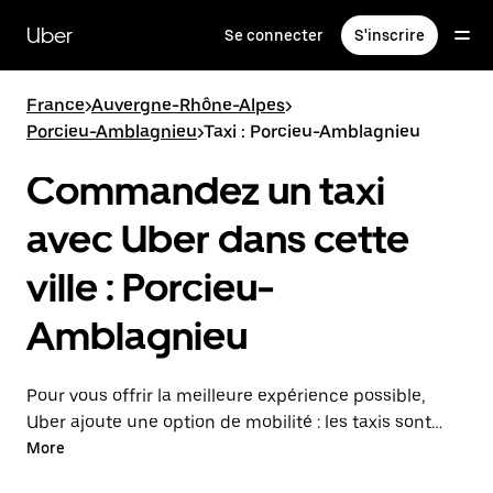
Passer
au
Uber
Se connecter
S'inscrire
contenu
principal
France
>
Auvergne-Rhône-Alpes
>
Porcieu-Amblagnieu
>
Taxi : Porcieu-Amblagnieu
Commandez un taxi
avec Uber dans cette
ville : Porcieu-
Amblagnieu
Pour vous offrir la meilleure expérience possible,
Uber ajoute une option de mobilité : les taxis sont
maintenant disponibles dans l'application. Uber Taxi :
More
un taxi quand vous en avez besoin.