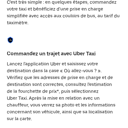
C'est très simple : en quelques étapes, commandez
une
date.
votre taxi et bénéficiez d'une prise en charge
Appuyez
simplifiée avec accès aux couloirs de bus, au tarif du
sur
taximètre.
la
touche
Échap
pour
fermer
le
Commandez un trajet avec Uber Taxi
C
calendrier.
Lancez l'application Uber et saisissez votre
Av
destination dans la case « Où allez-vous ? ».
vé
Vérifiez que les adresses de prise en charge et de
l'
destination sont correctes, consultez l'estimation
Vo
de la fourchette de prix*, puis sélectionnez
l'
Uber Taxi. Après la mise en relation avec un
po
chauffeur, vous verrez sa photo et les informations
au
concernant son véhicule, ainsi que sa localisation
sur la carte.