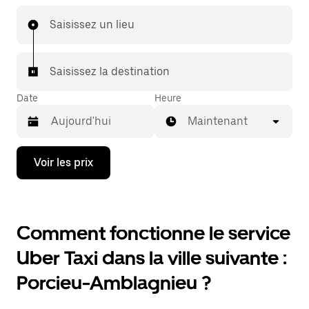
Saisissez un lieu
Saisissez la destination
Date
Heure
Maintenant
Appuyez
Voir les prix
sur
la
flèche
vers
le
Comment fonctionne le service
bas
pour
Uber Taxi dans la ville suivante :
ouvrir
le
Porcieu-Amblagnieu ?
calendrier
et
sélectionner