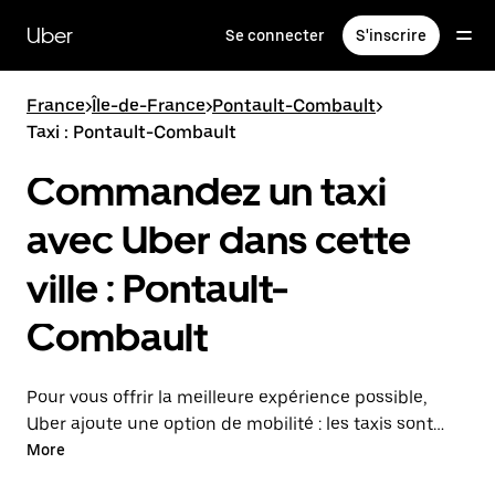
Passer
au
Uber
Se connecter
S'inscrire
contenu
principal
France
>
Île-de-France
>
Pontault-Combault
>
Taxi : Pontault-Combault
Commandez un taxi
avec Uber dans cette
ville : Pontault-
Combault
Pour vous offrir la meilleure expérience possible,
Uber ajoute une option de mobilité : les taxis sont
maintenant disponibles dans l'application. Uber Taxi :
More
un taxi quand vous en avez besoin.