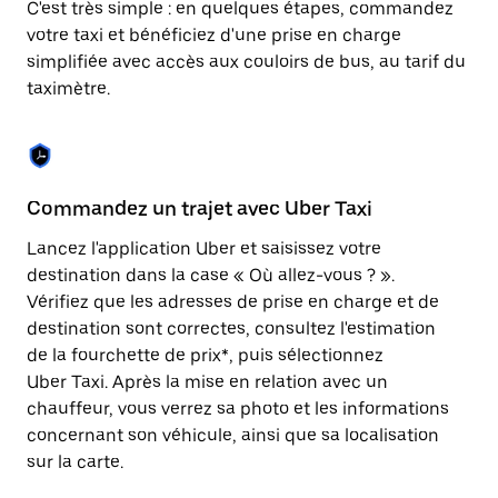
C'est très simple : en quelques étapes, commandez
une
date.
votre taxi et bénéficiez d'une prise en charge
Appuyez
simplifiée avec accès aux couloirs de bus, au tarif du
sur
taximètre.
la
touche
Échap
pour
fermer
le
Commandez un trajet avec Uber Taxi
C
calendrier.
Lancez l'application Uber et saisissez votre
Av
destination dans la case « Où allez-vous ? ».
vé
Vérifiez que les adresses de prise en charge et de
l'
destination sont correctes, consultez l'estimation
Vo
de la fourchette de prix*, puis sélectionnez
l'
Uber Taxi. Après la mise en relation avec un
po
chauffeur, vous verrez sa photo et les informations
au
concernant son véhicule, ainsi que sa localisation
sur la carte.