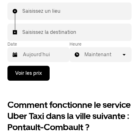
Saisissez un lieu
Saisissez la destination
Date
Heure
Maintenant
Appuyez
Voir les prix
sur
la
flèche
vers
le
Comment fonctionne le service
bas
pour
Uber Taxi dans la ville suivante :
ouvrir
le
Pontault-Combault ?
calendrier
et
sélectionner