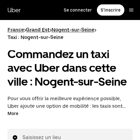
Passer
au
Uber
Se connecter
S'inscrire
contenu
principal
France
>
Grand Est
>
Nogent-sur-Seine
>
Taxi : Nogent-sur-Seine
Commandez un taxi
avec Uber dans cette
ville : Nogent-sur-Seine
Pour vous offrir la meilleure expérience possible,
Uber ajoute une option de mobilité : les taxis sont
maintenant disponibles dans l'application. Uber Taxi :
More
un taxi quand vous en avez besoin.
Saisissez un lieu