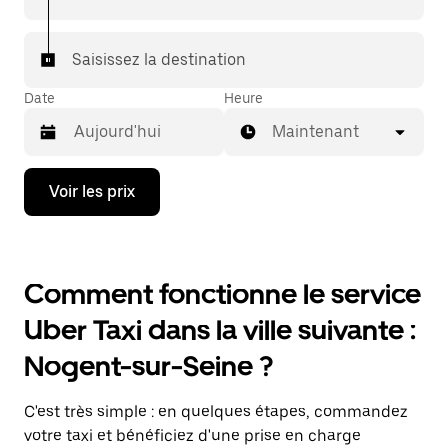
Saisissez la destination
Date
Heure
Maintenant
Appuyez
Voir les prix
sur
la
flèche
vers
le
Comment fonctionne le service
bas
pour
Uber Taxi dans la ville suivante :
ouvrir
le
Nogent-sur-Seine ?
calendrier
et
sélectionner
C'est très simple : en quelques étapes, commandez
une
date.
votre taxi et bénéficiez d'une prise en charge