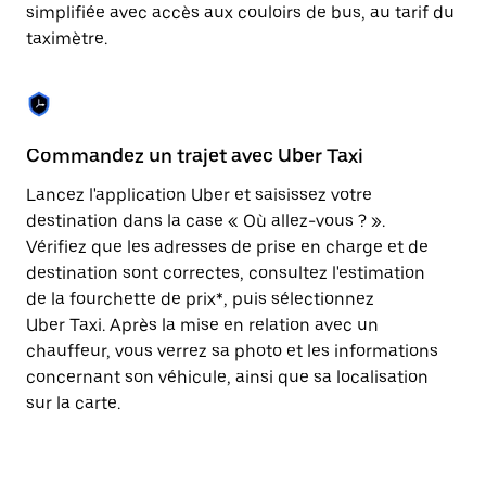
Appuyez
simplifiée avec accès aux couloirs de bus, au tarif du
sur
taximètre.
la
touche
Échap
pour
fermer
le
Commandez un trajet avec Uber Taxi
C
calendrier.
Lancez l'application Uber et saisissez votre
Av
destination dans la case « Où allez-vous ? ».
vé
Vérifiez que les adresses de prise en charge et de
l'
destination sont correctes, consultez l'estimation
Vo
de la fourchette de prix*, puis sélectionnez
l'
Uber Taxi. Après la mise en relation avec un
po
chauffeur, vous verrez sa photo et les informations
au
concernant son véhicule, ainsi que sa localisation
sur la carte.