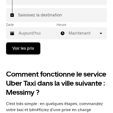
Saisissez la destination
Date
Heure
Maintenant
Appuyez
Voir les prix
sur
la
flèche
vers
le
Comment fonctionne le service
bas
pour
Uber Taxi dans la ville suivante :
ouvrir
le
Messimy ?
calendrier
et
sélectionner
C'est très simple : en quelques étapes, commandez
une
date.
votre taxi et bénéficiez d'une prise en charge