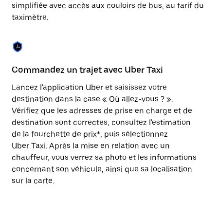
Appuyez
simplifiée avec accès aux couloirs de bus, au tarif du
sur
taximètre.
la
touche
Échap
pour
fermer
le
Commandez un trajet avec Uber Taxi
C
calendrier.
Lancez l'application Uber et saisissez votre
Av
destination dans la case « Où allez-vous ? ».
vé
Vérifiez que les adresses de prise en charge et de
l'
destination sont correctes, consultez l'estimation
Vo
de la fourchette de prix*, puis sélectionnez
l'
Uber Taxi. Après la mise en relation avec un
po
chauffeur, vous verrez sa photo et les informations
au
concernant son véhicule, ainsi que sa localisation
sur la carte.