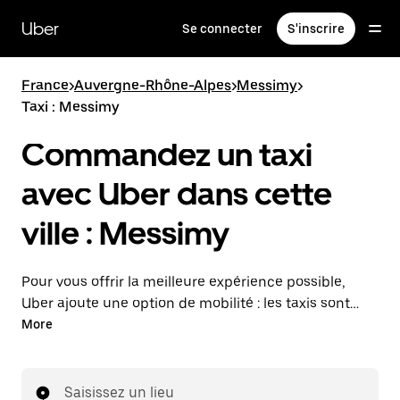
Passer
au
Uber
Se connecter
S'inscrire
contenu
principal
France
>
Auvergne-Rhône-Alpes
>
Messimy
>
Taxi : Messimy
Commandez un taxi
avec Uber dans cette
ville : Messimy
Pour vous offrir la meilleure expérience possible,
Uber ajoute une option de mobilité : les taxis sont
maintenant disponibles dans l'application. Uber Taxi :
More
un taxi quand vous en avez besoin.
Saisissez un lieu