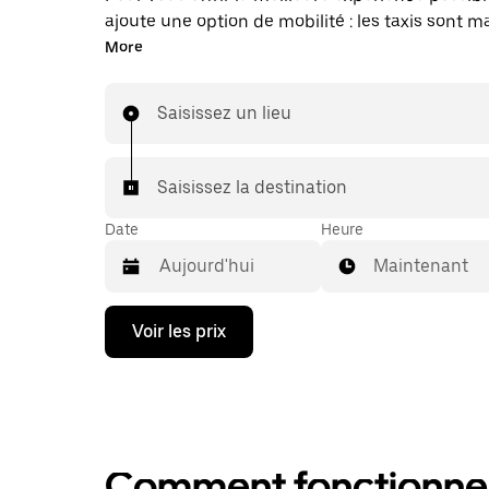
ajoute une option de mobilité : les taxis sont 
disponibles dans l'application. Uber Taxi : un t
More
vous en avez besoin.
Saisissez un lieu
Saisissez la destination
Date
Heure
Maintenant
Appuyez
Voir les prix
sur
la
flèche
vers
le
bas
pour
Comment fonctionne l
ouvrir