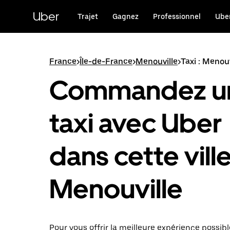
Passer
au
Uber
Trajet
Gagnez
Professionnel
Uber
contenu
principal
France
>
Île-de-France
>
Menouville
>
Taxi : Menouv
Commandez u
taxi avec Uber
dans cette ville
Menouville
Pour vous offrir la meilleure expérience possibl