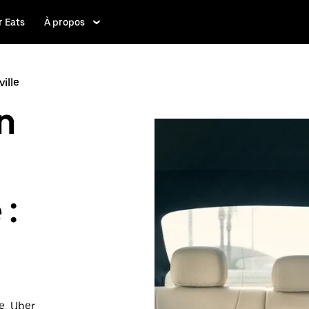
 Eats
À propos
ille
n
 :
e, Uber