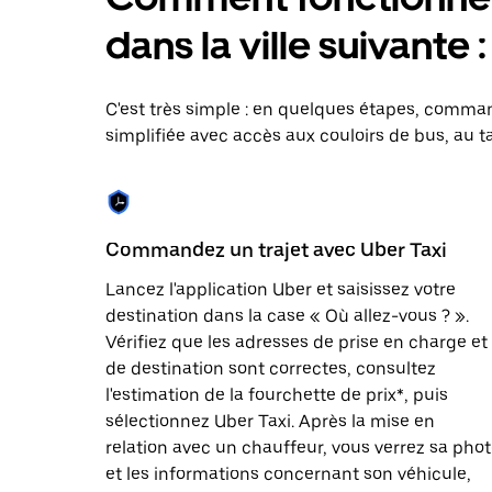
le
calendrier
dans la ville suivante 
et
sélectionner
une
date.
C'est très simple : en quelques étapes, comman
Appuyez
simplifiée avec accès aux couloirs de bus, au ta
sur
la
touche
Échap
pour
fermer
Commandez un trajet avec Uber Taxi
le
calendrier.
Lancez l'application Uber et saisissez votre
destination dans la case « Où allez-vous ? ».
Vérifiez que les adresses de prise en charge et
de destination sont correctes, consultez
l'estimation de la fourchette de prix*, puis
sélectionnez Uber Taxi. Après la mise en
relation avec un chauffeur, vous verrez sa pho
et les informations concernant son véhicule,