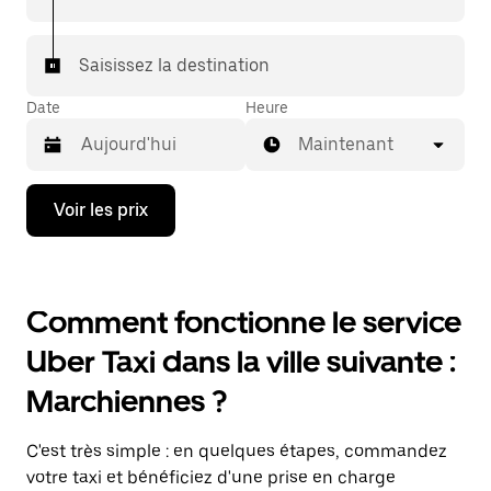
Saisissez la destination
Date
Heure
Maintenant
Appuyez
Voir les prix
sur
la
flèche
vers
le
Comment fonctionne le service
bas
pour
Uber Taxi dans la ville suivante :
ouvrir
le
Marchiennes ?
calendrier
et
sélectionner
C'est très simple : en quelques étapes, commandez
une
date.
votre taxi et bénéficiez d'une prise en charge