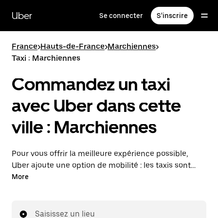
Passer
au
Uber
Se connecter
S'inscrire
contenu
principal
France
>
Hauts-de-France
>
Marchiennes
>
Taxi : Marchiennes
Commandez un taxi
avec Uber dans cette
ville : Marchiennes
Pour vous offrir la meilleure expérience possible,
Uber ajoute une option de mobilité : les taxis sont
maintenant disponibles dans l'application. Uber Taxi :
More
un taxi quand vous en avez besoin.
Saisissez un lieu