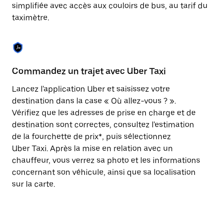
Appuyez
simplifiée avec accès aux couloirs de bus, au tarif du
sur
taximètre.
la
touche
Échap
pour
fermer
le
Commandez un trajet avec Uber Taxi
C
calendrier.
Lancez l'application Uber et saisissez votre
Av
destination dans la case « Où allez-vous ? ».
vé
Vérifiez que les adresses de prise en charge et de
l'
destination sont correctes, consultez l'estimation
Vo
de la fourchette de prix*, puis sélectionnez
l'
Uber Taxi. Après la mise en relation avec un
po
chauffeur, vous verrez sa photo et les informations
au
concernant son véhicule, ainsi que sa localisation
sur la carte.