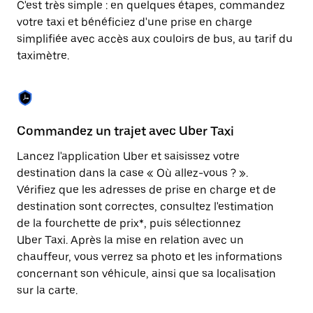
C'est très simple : en quelques étapes, commandez
une
date.
votre taxi et bénéficiez d'une prise en charge
Appuyez
simplifiée avec accès aux couloirs de bus, au tarif du
sur
taximètre.
la
touche
Échap
pour
fermer
le
Commandez un trajet avec Uber Taxi
C
calendrier.
Lancez l'application Uber et saisissez votre
Av
destination dans la case « Où allez-vous ? ».
vé
Vérifiez que les adresses de prise en charge et de
l'
destination sont correctes, consultez l'estimation
Vo
de la fourchette de prix*, puis sélectionnez
l'
Uber Taxi. Après la mise en relation avec un
po
chauffeur, vous verrez sa photo et les informations
au
concernant son véhicule, ainsi que sa localisation
sur la carte.