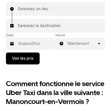
Saisissez un lieu
Saisissez la destination
Date
Heure
Maintenant
Appuyez
Voir les prix
sur
la
flèche
vers
le
Comment fonctionne le service
bas
pour
Uber Taxi dans la ville suivante :
ouvrir
le
Manoncourt-en-Vermois ?
calendrier
et
sélectionner