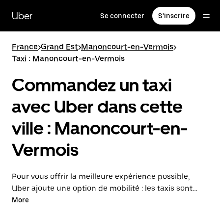
Passer
au
Uber
Se connecter
S'inscrire
contenu
principal
France
>
Grand Est
>
Manoncourt-en-Vermois
>
Taxi : Manoncourt-en-Vermois
Commandez un taxi
avec Uber dans cette
ville : Manoncourt-en-
Vermois
Pour vous offrir la meilleure expérience possible,
Uber ajoute une option de mobilité : les taxis sont
maintenant disponibles dans l'application. Uber Taxi :
More
un taxi quand vous en avez besoin.