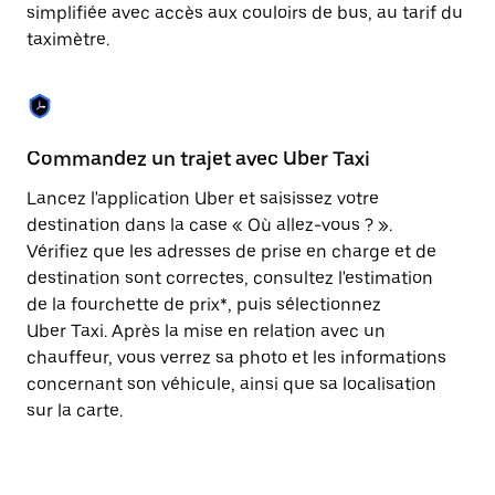
Appuyez
simplifiée avec accès aux couloirs de bus, au tarif du
sur
taximètre.
la
touche
Échap
pour
fermer
le
Commandez un trajet avec Uber Taxi
C
calendrier.
Lancez l'application Uber et saisissez votre
Av
destination dans la case « Où allez-vous ? ».
vé
Vérifiez que les adresses de prise en charge et de
l'
destination sont correctes, consultez l'estimation
Vo
de la fourchette de prix*, puis sélectionnez
l'
Uber Taxi. Après la mise en relation avec un
po
chauffeur, vous verrez sa photo et les informations
au
concernant son véhicule, ainsi que sa localisation
sur la carte.