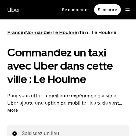
Passer
au
Uber
Se connecter
S'inscrire
contenu
principal
France
>
Normandie
>
Le Houlme
>
Taxi : Le Houlme
Commandez un taxi
avec Uber dans cette
ville : Le Houlme
Pour vous offrir la meilleure expérience possible,
Uber ajoute une option de mobilité : les taxis sont
maintenant disponibles dans l'application. Uber Taxi :
More
un taxi quand vous en avez besoin.
Saisissez un lieu