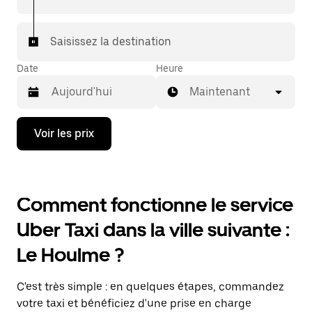
Saisissez la destination
Date
Heure
Maintenant
Appuyez
Voir les prix
sur
la
flèche
vers
le
Comment fonctionne le service
bas
pour
Uber Taxi dans la ville suivante :
ouvrir
le
Le Houlme ?
calendrier
et
sélectionner
C'est très simple : en quelques étapes, commandez
une
date.
votre taxi et bénéficiez d'une prise en charge