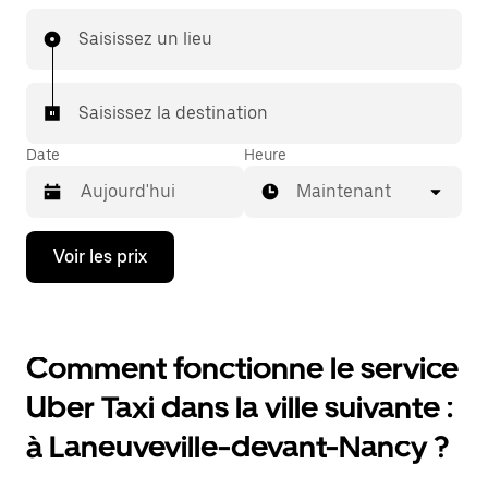
Saisissez un lieu
Saisissez la destination
Date
Heure
Maintenant
Appuyez
Voir les prix
sur
la
flèche
vers
le
Comment fonctionne le service
bas
pour
Uber Taxi dans la ville suivante :
ouvrir
le
à Laneuveville-devant-Nancy ?
calendrier
et
sélectionner