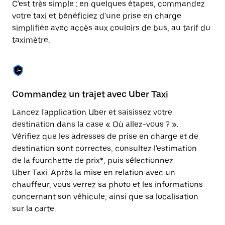
C'est très simple : en quelques étapes, commandez
une
date.
votre taxi et bénéficiez d'une prise en charge
Appuyez
simplifiée avec accès aux couloirs de bus, au tarif du
sur
taximètre.
la
touche
Échap
pour
fermer
le
Commandez un trajet avec Uber Taxi
C
calendrier.
Lancez l'application Uber et saisissez votre
Av
destination dans la case « Où allez-vous ? ».
vé
Vérifiez que les adresses de prise en charge et de
l'
destination sont correctes, consultez l'estimation
Vo
de la fourchette de prix*, puis sélectionnez
l'
Uber Taxi. Après la mise en relation avec un
po
chauffeur, vous verrez sa photo et les informations
au
concernant son véhicule, ainsi que sa localisation
sur la carte.