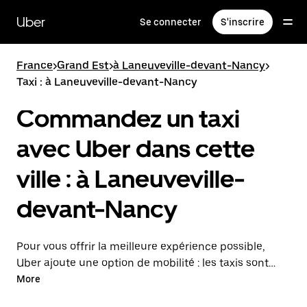
Passer
au
Uber
Se connecter
S'inscrire
contenu
principal
France
>
Grand Est
>
à Laneuveville-devant-Nancy
>
Taxi : à Laneuveville-devant-Nancy
Commandez un taxi
avec Uber dans cette
ville : à Laneuveville-
devant-Nancy
Pour vous offrir la meilleure expérience possible,
Uber ajoute une option de mobilité : les taxis sont
maintenant disponibles dans l'application. Uber Taxi :
More
un taxi quand vous en avez besoin.