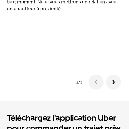
tout moment. Nous vous mettrons en relation avec
pr
un chauffeur à proximité.
Ge
to
l'
l'
l'
co
et
nu
1/3
Téléchargez l'application Uber
pour commander un trajet près