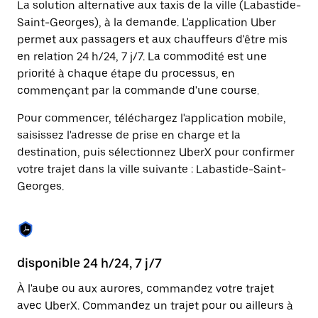
La solution alternative aux taxis de la ville (Labastide-
une
date.
Saint-Georges), à la demande. L'application Uber
Appuyez
permet aux passagers et aux chauffeurs d'être mis
sur
en relation 24 h/24, 7 j/7. La commodité est une
la
touche
priorité à chaque étape du processus, en
Échap
commençant par la commande d'une course.
pour
fermer
Pour commencer, téléchargez l'application mobile,
le
saisissez l'adresse de prise en charge et la
calendrier.
destination, puis sélectionnez UberX pour confirmer
votre trajet dans la ville suivante : Labastide-Saint-
Georges.
disponible 24 h/24, 7 j/7
Fo
l'
À l'aube ou aux aurores, commandez votre trajet
avec UberX. Commandez un trajet pour ou ailleurs à
Ub