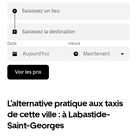
demande disponible 24 h/24, 7 j/7. Commandez un
trajet avec l'application Uber, consultez l'estimation
Saisissez un lieu
tarifaire, puis laissez-vous conduire à destination.
Saisissez la destination
Date
Heure
Maintenant
Appuyez
Voir les prix
sur
la
flèche
vers
le
L'alternative pratique aux taxis
bas
pour
de cette ville : à Labastide-
ouvrir
le
Saint-Georges
calendrier
et
sélectionner