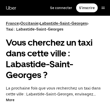
Passer
au
Uber
Se connecter
S'inscrire
contenu
principal
France
>
Occitanie
>
Labastide-Saint-Georges
>
Taxi : Labastide-Saint-Georges
Vous cherchez un taxi
dans cette ville :
Labastide-Saint-
Georges ?
La prochaine fois que vous recherchez un taxi dans
cette ville : Labastide-Saint-Georges, envisagez
plutôt de commander un trajet avec UberX.
More
Déplacez-vous facilement avec cette option à la