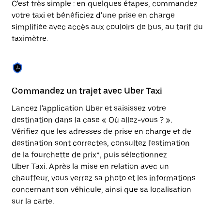
C'est très simple : en quelques étapes, commandez
une
date.
votre taxi et bénéficiez d'une prise en charge
Appuyez
simplifiée avec accès aux couloirs de bus, au tarif du
sur
taximètre.
la
touche
Échap
pour
fermer
le
Commandez un trajet avec Uber Taxi
C
calendrier.
Lancez l'application Uber et saisissez votre
Av
destination dans la case « Où allez-vous ? ».
vé
Vérifiez que les adresses de prise en charge et de
l'
destination sont correctes, consultez l'estimation
Vo
de la fourchette de prix*, puis sélectionnez
l'
Uber Taxi. Après la mise en relation avec un
po
chauffeur, vous verrez sa photo et les informations
au
concernant son véhicule, ainsi que sa localisation
sur la carte.