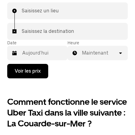
Saisissez un lieu
Saisissez la destination
Date
Heure
Maintenant
Appuyez
Voir les prix
sur
la
flèche
vers
le
Comment fonctionne le service
bas
pour
Uber Taxi dans la ville suivante :
ouvrir
le
La Couarde-sur-Mer ?
calendrier
et
sélectionner