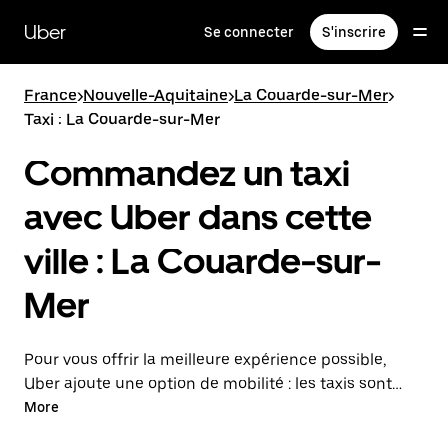
Passer
au
Uber
Se connecter
S'inscrire
contenu
principal
France
>
Nouvelle-Aquitaine
>
La Couarde-sur-Mer
>
Taxi : La Couarde-sur-Mer
Commandez un taxi
avec Uber dans cette
ville : La Couarde-sur-
Mer
Pour vous offrir la meilleure expérience possible,
Uber ajoute une option de mobilité : les taxis sont
maintenant disponibles dans l'application. Uber Taxi :
More
un taxi quand vous en avez besoin.