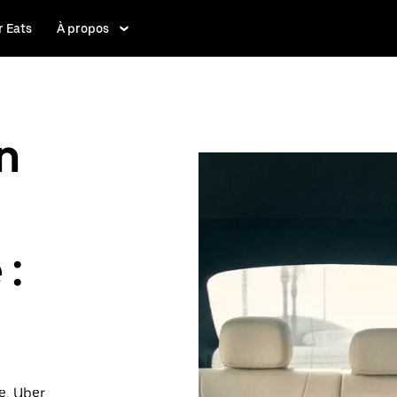
 Eats
À propos
n
 :
e, Uber