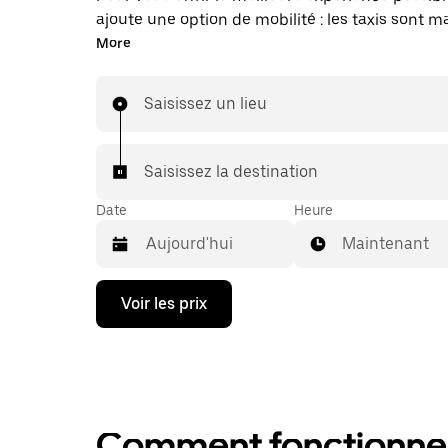
ajoute une option de mobilité : les taxis sont 
disponibles dans l'application. Uber Taxi : un t
More
vous en avez besoin.
Saisissez un lieu
Saisissez la destination
Date
Heure
Maintenant
Appuyez
Voir les prix
sur
la
flèche
vers
le
bas
pour
Comment fonctionne l
ouvrir