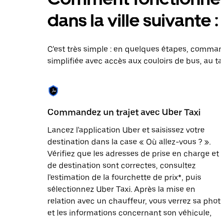
le
calendrier
dans la ville suivante
et
sélectionner
une
date.
C'est très simple : en quelques étapes, comman
Appuyez
simplifiée avec accès aux couloirs de bus, au ta
sur
la
touche
Échap
pour
fermer
Commandez un trajet avec Uber Taxi
le
calendrier.
Lancez l'application Uber et saisissez votre
destination dans la case « Où allez-vous ? ».
Vérifiez que les adresses de prise en charge et
de destination sont correctes, consultez
l'estimation de la fourchette de prix*, puis
sélectionnez Uber Taxi. Après la mise en
relation avec un chauffeur, vous verrez sa pho
et les informations concernant son véhicule,