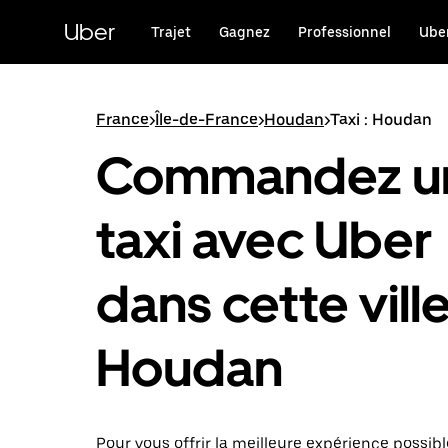
Passer
au
Uber
Trajet
Gagnez
Professionnel
Uber
contenu
principal
France
>
Île-de-France
>
Houdan
>
Taxi : Houdan
Commandez u
taxi avec Uber
dans cette ville
Houdan
Pour vous offrir la meilleure expérience possibl