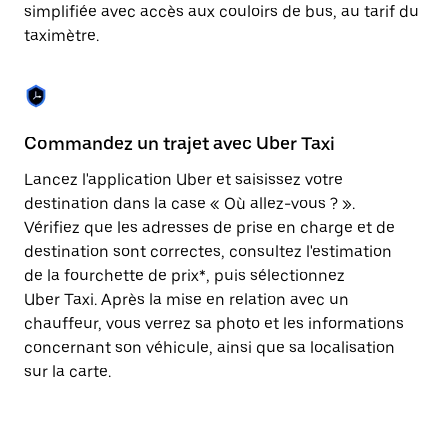
Appuyez
simplifiée avec accès aux couloirs de bus, au tarif du
sur
taximètre.
la
touche
Échap
pour
fermer
le
Commandez un trajet avec Uber Taxi
C
calendrier.
Lancez l'application Uber et saisissez votre
Av
destination dans la case « Où allez-vous ? ».
vé
Vérifiez que les adresses de prise en charge et de
l'
destination sont correctes, consultez l'estimation
Vo
de la fourchette de prix*, puis sélectionnez
l'
Uber Taxi. Après la mise en relation avec un
po
chauffeur, vous verrez sa photo et les informations
au
concernant son véhicule, ainsi que sa localisation
sur la carte.