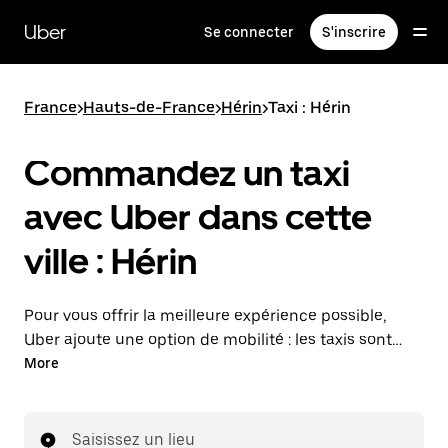
Passer
au
Uber
Se connecter
S'inscrire
contenu
principal
France
>
Hauts-de-France
>
Hérin
>
Taxi : Hérin
Commandez un taxi
avec Uber dans cette
ville : Hérin
Pour vous offrir la meilleure expérience possible,
Uber ajoute une option de mobilité : les taxis sont
maintenant disponibles dans l'application. Uber Taxi :
More
un taxi quand vous en avez besoin.
Saisissez un lieu