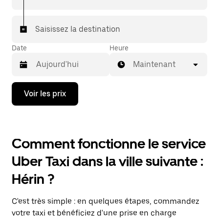
Saisissez la destination
Date
Heure
Maintenant
Appuyez
Voir les prix
sur
la
flèche
vers
le
Comment fonctionne le service
bas
pour
Uber Taxi dans la ville suivante :
ouvrir
le
Hérin ?
calendrier
et
sélectionner
C'est très simple : en quelques étapes, commandez
une
date.
votre taxi et bénéficiez d'une prise en charge