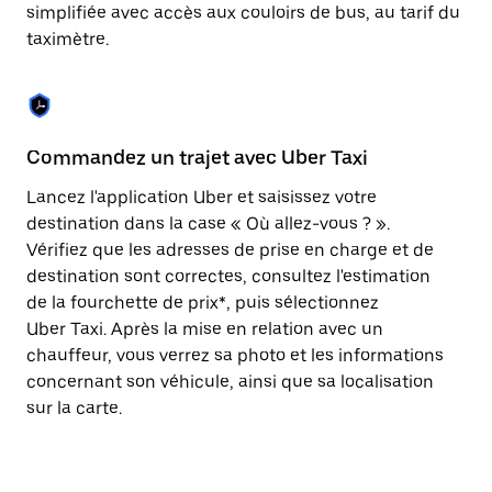
Appuyez
simplifiée avec accès aux couloirs de bus, au tarif du
sur
taximètre.
la
touche
Échap
pour
fermer
le
Commandez un trajet avec Uber Taxi
C
calendrier.
Lancez l'application Uber et saisissez votre
Av
destination dans la case « Où allez-vous ? ».
vé
Vérifiez que les adresses de prise en charge et de
l'
destination sont correctes, consultez l'estimation
Vo
de la fourchette de prix*, puis sélectionnez
l'
Uber Taxi. Après la mise en relation avec un
po
chauffeur, vous verrez sa photo et les informations
au
concernant son véhicule, ainsi que sa localisation
sur la carte.