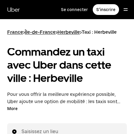
Passer
au
Uber
Se connecter
S'inscrire
contenu
principal
France
>
Île-de-France
>
Herbeville
>
Taxi : Herbeville
Commandez un taxi
avec Uber dans cette
ville : Herbeville
Pour vous offrir la meilleure expérience possible,
Uber ajoute une option de mobilité : les taxis sont
maintenant disponibles dans l'application. Uber Taxi :
More
un taxi quand vous en avez besoin.
Saisissez un lieu