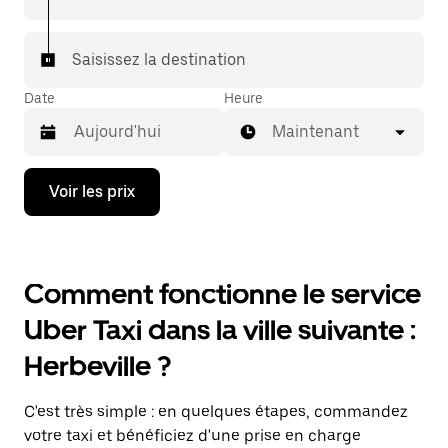
Saisissez la destination
Date
Heure
Maintenant
Appuyez
Voir les prix
sur
la
flèche
vers
le
Comment fonctionne le service
bas
pour
Uber Taxi dans la ville suivante :
ouvrir
le
Herbeville ?
calendrier
et
sélectionner
C'est très simple : en quelques étapes, commandez
une
date.
votre taxi et bénéficiez d'une prise en charge