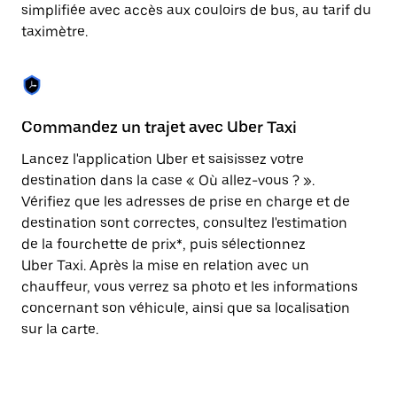
Appuyez
simplifiée avec accès aux couloirs de bus, au tarif du
sur
taximètre.
la
touche
Échap
pour
fermer
le
Commandez un trajet avec Uber Taxi
C
calendrier.
Lancez l'application Uber et saisissez votre
Av
destination dans la case « Où allez-vous ? ».
vé
Vérifiez que les adresses de prise en charge et de
l'
destination sont correctes, consultez l'estimation
Vo
de la fourchette de prix*, puis sélectionnez
l'
Uber Taxi. Après la mise en relation avec un
po
chauffeur, vous verrez sa photo et les informations
au
concernant son véhicule, ainsi que sa localisation
sur la carte.