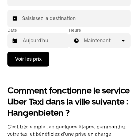
Saisissez la destination
Date
Heure
Maintenant
Appuyez
Voir les prix
sur
la
flèche
vers
le
Comment fonctionne le service
bas
pour
Uber Taxi dans la ville suivante :
ouvrir
le
Hangenbieten ?
calendrier
et
sélectionner
C'est très simple : en quelques étapes, commandez
une
date.
votre taxi et bénéficiez d'une prise en charge