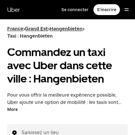
Passer
au
Uber
Se connecter
S'inscrire
contenu
principal
France
>
Grand Est
>
Hangenbieten
>
Taxi : Hangenbieten
Commandez un taxi
avec Uber dans cette
ville : Hangenbieten
Pour vous offrir la meilleure expérience possible,
Uber ajoute une option de mobilité : les taxis sont
maintenant disponibles dans l'application. Uber Taxi :
More
un taxi quand vous en avez besoin.
Saisissez un lieu