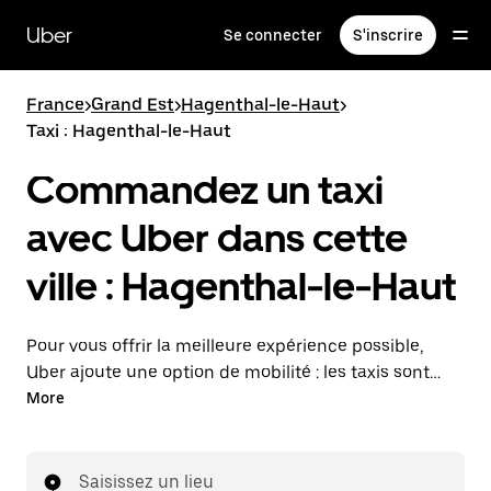
Passer
au
Uber
Se connecter
S'inscrire
contenu
principal
France
>
Grand Est
>
Hagenthal-le-Haut
>
Taxi : Hagenthal-le-Haut
Commandez un taxi
avec Uber dans cette
ville : Hagenthal-le-Haut
Pour vous offrir la meilleure expérience possible,
Uber ajoute une option de mobilité : les taxis sont
maintenant disponibles dans l'application. Uber Taxi :
More
un taxi quand vous en avez besoin.
Saisissez un lieu