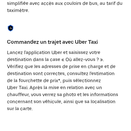
Appuyez
simplifiée avec accès aux couloirs de bus, au tarif du
sur
taximètre.
la
touche
Échap
pour
fermer
le
Commandez un trajet avec Uber Taxi
C
calendrier.
Lancez l'application Uber et saisissez votre
Av
destination dans la case « Où allez-vous ? ».
vé
Vérifiez que les adresses de prise en charge et de
l'
destination sont correctes, consultez l'estimation
Vo
de la fourchette de prix*, puis sélectionnez
l'
Uber Taxi. Après la mise en relation avec un
po
chauffeur, vous verrez sa photo et les informations
au
concernant son véhicule, ainsi que sa localisation
sur la carte.