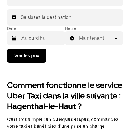
Saisissez la destination
Date
Heure
Maintenant
Appuyez
Voir les prix
sur
la
flèche
vers
le
Comment fonctionne le service
bas
pour
Uber Taxi dans la ville suivante :
ouvrir
le
Hagenthal-le-Haut ?
calendrier
et
sélectionner
C'est très simple : en quelques étapes, commandez
une
date.
votre taxi et bénéficiez d'une prise en charge