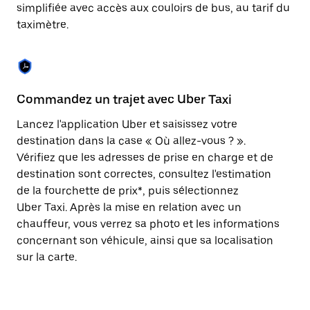
Appuyez
simplifiée avec accès aux couloirs de bus, au tarif du
sur
taximètre.
la
touche
Échap
pour
fermer
le
Commandez un trajet avec Uber Taxi
C
calendrier.
Lancez l'application Uber et saisissez votre
Av
destination dans la case « Où allez-vous ? ».
vé
Vérifiez que les adresses de prise en charge et de
l'
destination sont correctes, consultez l'estimation
Vo
de la fourchette de prix*, puis sélectionnez
l'
Uber Taxi. Après la mise en relation avec un
po
chauffeur, vous verrez sa photo et les informations
au
concernant son véhicule, ainsi que sa localisation
sur la carte.