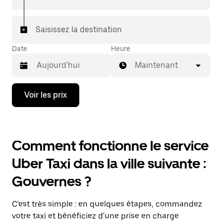
Saisissez la destination
Date
Heure
Maintenant
Appuyez
Voir les prix
sur
la
flèche
vers
le
Comment fonctionne le service
bas
pour
Uber Taxi dans la ville suivante :
ouvrir
le
Gouvernes ?
calendrier
et
sélectionner
C'est très simple : en quelques étapes, commandez
une
date.
votre taxi et bénéficiez d'une prise en charge