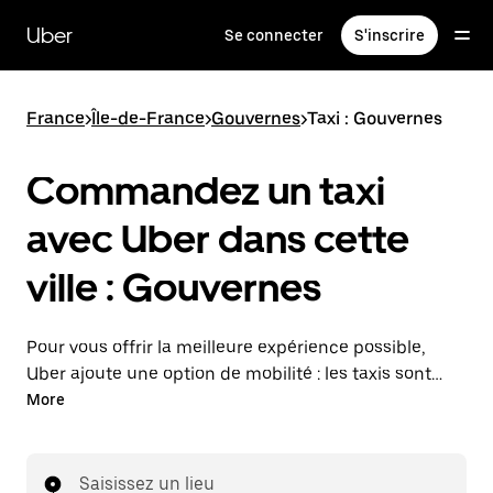
Passer
au
Uber
Se connecter
S'inscrire
contenu
principal
France
>
Île-de-France
>
Gouvernes
>
Taxi : Gouvernes
Commandez un taxi
avec Uber dans cette
ville : Gouvernes
Pour vous offrir la meilleure expérience possible,
Uber ajoute une option de mobilité : les taxis sont
maintenant disponibles dans l'application. Uber Taxi :
More
un taxi quand vous en avez besoin.
Saisissez un lieu