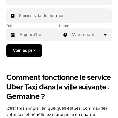
Saisissez la destination
Date
Heure
Maintenant
Appuyez
Voir les prix
sur
la
flèche
vers
le
Comment fonctionne le service
bas
pour
Uber Taxi dans la ville suivante :
ouvrir
le
Germaine ?
calendrier
et
sélectionner
C'est très simple : en quelques étapes, commandez
une
date.
votre taxi et bénéficiez d'une prise en charge