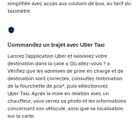
Appuyez
simplifiée avec accès aux couloirs de bus, au tarif du
sur
taximètre.
la
touche
Échap
pour
fermer
le
Commandez un trajet avec Uber Taxi
C
calendrier.
Lancez l'application Uber et saisissez votre
Av
destination dans la case « Où allez-vous ? ».
vé
Vérifiez que les adresses de prise en charge et de
l'
destination sont correctes, consultez l'estimation
Vo
de la fourchette de prix*, puis sélectionnez
l'
Uber Taxi. Après la mise en relation avec un
po
chauffeur, vous verrez sa photo et les informations
au
concernant son véhicule, ainsi que sa localisation
sur la carte.