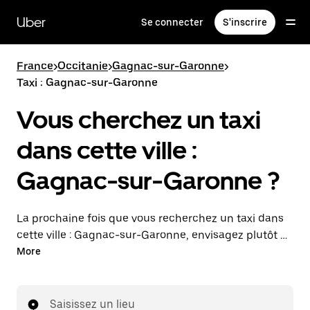
Passer
au
Uber
Se connecter
S'inscrire
contenu
principal
France
>
Occitanie
>
Gagnac-sur-Garonne
>
Taxi : Gagnac-sur-Garonne
Vous cherchez un taxi
dans cette ville :
Gagnac-sur-Garonne ?
La prochaine fois que vous recherchez un taxi dans
cette ville : Gagnac-sur-Garonne, envisagez plutôt de
commander un trajet avec UberX. Déplacez-vous
More
facilement avec cette option à la demande
disponible 24 h/24, 7 j/7. Commandez un trajet avec
l'application Uber, consultez l'estimation tarifaire,
Saisissez un lieu