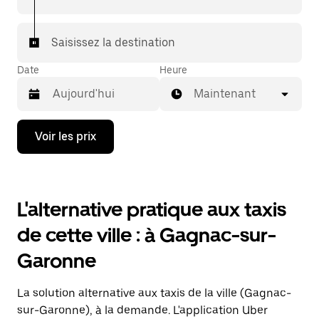
puis laissez-vous conduire à destination.
Saisissez la destination
Date
Heure
Maintenant
Appuyez
Voir les prix
sur
la
flèche
vers
le
L'alternative pratique aux taxis
bas
pour
de cette ville : à Gagnac-sur-
ouvrir
le
Garonne
calendrier
et
sélectionner
La solution alternative aux taxis de la ville (Gagnac-
une
date.
sur-Garonne), à la demande. L'application Uber