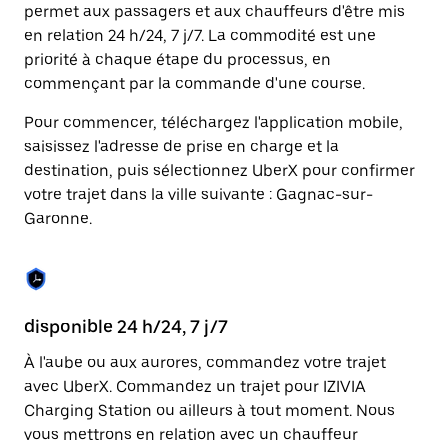
Appuyez
permet aux passagers et aux chauffeurs d'être mis
sur
en relation 24 h/24, 7 j/7. La commodité est une
la
touche
priorité à chaque étape du processus, en
Échap
commençant par la commande d'une course.
pour
fermer
Pour commencer, téléchargez l'application mobile,
le
saisissez l'adresse de prise en charge et la
calendrier.
destination, puis sélectionnez UberX pour confirmer
votre trajet dans la ville suivante : Gagnac-sur-
Garonne.
disponible 24 h/24, 7 j/7
Fo
l'
À l'aube ou aux aurores, commandez votre trajet
avec UberX. Commandez un trajet pour IZIVIA
Ub
Charging Station ou ailleurs à tout moment. Nous
pr
vous mettrons en relation avec un chauffeur
En