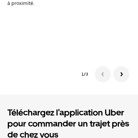
à proximité.
fo
te
de
Vo
pr
su
d'
1/3
Téléchargez l'application Uber
pour commander un trajet près
de chez vous