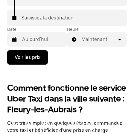
Saisissez la destination
Date
Heure
Maintenant
Appuyez
Voir les prix
sur
la
flèche
vers
le
Comment fonctionne le service
bas
pour
Uber Taxi dans la ville suivante :
ouvrir
le
Fleury-les-Aubrais ?
calendrier
et
sélectionner
C'est très simple : en quelques étapes, commandez
une
date.
votre taxi et bénéficiez d'une prise en charge