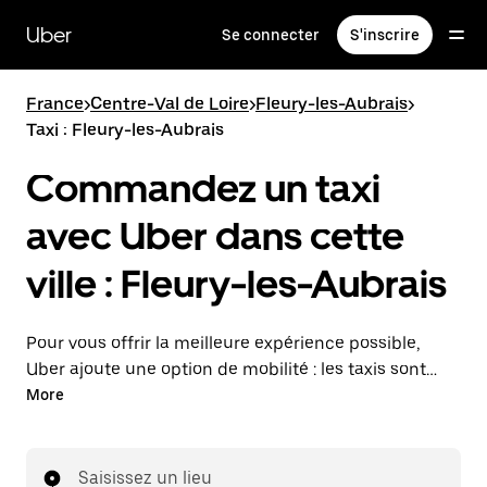
Passer
au
Uber
Se connecter
S'inscrire
contenu
principal
France
>
Centre-Val de Loire
>
Fleury-les-Aubrais
>
Taxi : Fleury-les-Aubrais
Commandez un taxi
avec Uber dans cette
ville : Fleury-les-Aubrais
Pour vous offrir la meilleure expérience possible,
Uber ajoute une option de mobilité : les taxis sont
maintenant disponibles dans l'application. Uber Taxi :
More
un taxi quand vous en avez besoin.
Saisissez un lieu