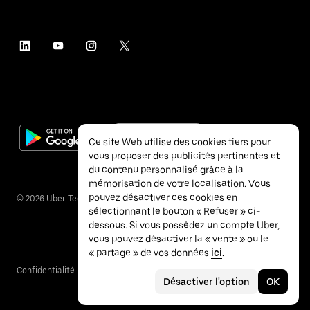
Ce site Web utilise des cookies tiers pour
vous proposer des publicités pertinentes et
du contenu personnalisé grâce à la
mémorisation de votre localisation. Vous
pouvez désactiver ces cookies en
©
2026
Uber Technologies Inc.
sélectionnant le bouton « Refuser » ci-
dessous. Si vous possédez un compte Uber,
vous pouvez désactiver la « vente » ou le
« partage » de vos données
ici
.
Confidentialité
Accessibilité
Conditions
Désactiver l'option
OK