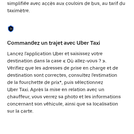
Appuyez
simplifiée avec accès aux couloirs de bus, au tarif du
sur
taximètre.
la
touche
Échap
pour
fermer
le
Commandez un trajet avec Uber Taxi
C
calendrier.
Lancez l'application Uber et saisissez votre
Av
destination dans la case « Où allez-vous ? ».
vé
Vérifiez que les adresses de prise en charge et de
l'
destination sont correctes, consultez l'estimation
Vo
de la fourchette de prix*, puis sélectionnez
l'
Uber Taxi. Après la mise en relation avec un
po
chauffeur, vous verrez sa photo et les informations
au
concernant son véhicule, ainsi que sa localisation
sur la carte.