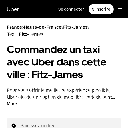
Passer
au
Uber
Se connecter
S'inscrire
contenu
principal
France
>
Hauts-de-France
>
Fitz-James
>
Taxi : Fitz-James
Commandez un taxi
avec Uber dans cette
ville : Fitz-James
Pour vous offrir la meilleure expérience possible,
Uber ajoute une option de mobilité : les taxis sont
maintenant disponibles dans l'application. Uber Taxi :
More
un taxi quand vous en avez besoin.
Saisissez un lieu