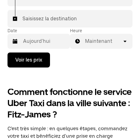
Saisissez la destination
Date
Heure
Maintenant
Appuyez
Voir les prix
sur
la
flèche
vers
le
Comment fonctionne le service
bas
pour
Uber Taxi dans la ville suivante :
ouvrir
le
Fitz-James ?
calendrier
et
sélectionner
C'est très simple : en quelques étapes, commandez
une
date.
votre taxi et bénéficiez d'une prise en charge