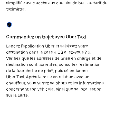
Appuyez
simplifiée avec accès aux couloirs de bus, au tarif du
sur
taximètre.
la
touche
Échap
pour
fermer
le
Commandez un trajet avec Uber Taxi
C
calendrier.
Lancez l'application Uber et saisissez votre
Av
destination dans la case « Où allez-vous ? ».
vé
Vérifiez que les adresses de prise en charge et de
l'
destination sont correctes, consultez l'estimation
Vo
de la fourchette de prix*, puis sélectionnez
l'
Uber Taxi. Après la mise en relation avec un
po
chauffeur, vous verrez sa photo et les informations
au
concernant son véhicule, ainsi que sa localisation
sur la carte.