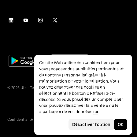
Ce site Web utilise des cookies tiers pour
vous proposer des publicités pertinentes et
du contenu personnalisé grâce à la
mémorisation de votre localisation. Vous
pouvez désactiver ces cookies en
©
2026
Uber Technologies Inc.
sélectionnant le bouton « Refuser » ci-
dessous. Si vous possédez un compte Uber,
vous pouvez désactiver la « vente » ou le
« partage » de vos données
ici
.
Confidentialité
Accessibilité
Conditions
Désactiver l'option
OK