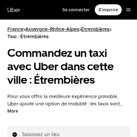
Passer
au
Uber
Se connecter
S'inscrire
contenu
principal
France
>
Auvergne-Rhône-Alpes
>
Étrembières
>
Taxi : Étrembières
Commandez un taxi
avec Uber dans cette
ville : Étrembières
Pour vous offrir la meilleure expérience possible,
Uber ajoute une option de mobilité : les taxis sont
maintenant disponibles dans l'application. Uber Taxi :
More
un taxi quand vous en avez besoin.
Saisissez un lieu