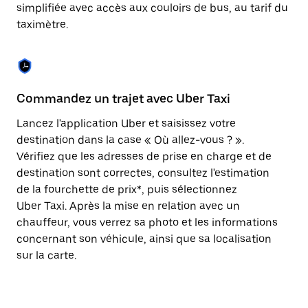
Appuyez
simplifiée avec accès aux couloirs de bus, au tarif du
sur
taximètre.
la
touche
Échap
pour
fermer
le
Commandez un trajet avec Uber Taxi
C
calendrier.
Lancez l'application Uber et saisissez votre
Av
destination dans la case « Où allez-vous ? ».
vé
Vérifiez que les adresses de prise en charge et de
l'
destination sont correctes, consultez l'estimation
Vo
de la fourchette de prix*, puis sélectionnez
l'
Uber Taxi. Après la mise en relation avec un
po
chauffeur, vous verrez sa photo et les informations
au
concernant son véhicule, ainsi que sa localisation
sur la carte.