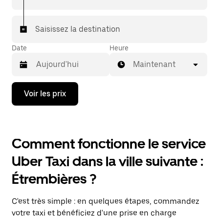
Saisissez la destination
Date
Heure
Maintenant
Appuyez
Voir les prix
sur
la
flèche
vers
le
Comment fonctionne le service
bas
pour
Uber Taxi dans la ville suivante :
ouvrir
le
Étrembières ?
calendrier
et
sélectionner
C'est très simple : en quelques étapes, commandez
une
date.
votre taxi et bénéficiez d'une prise en charge