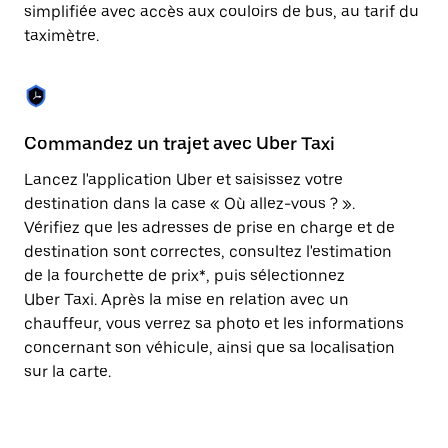
Appuyez
simplifiée avec accès aux couloirs de bus, au tarif du
sur
taximètre.
la
touche
Échap
pour
fermer
le
Commandez un trajet avec Uber Taxi
C
calendrier.
Lancez l'application Uber et saisissez votre
Av
destination dans la case « Où allez-vous ? ».
vé
Vérifiez que les adresses de prise en charge et de
l'
destination sont correctes, consultez l'estimation
Vo
de la fourchette de prix*, puis sélectionnez
l'
Uber Taxi. Après la mise en relation avec un
po
chauffeur, vous verrez sa photo et les informations
au
concernant son véhicule, ainsi que sa localisation
sur la carte.