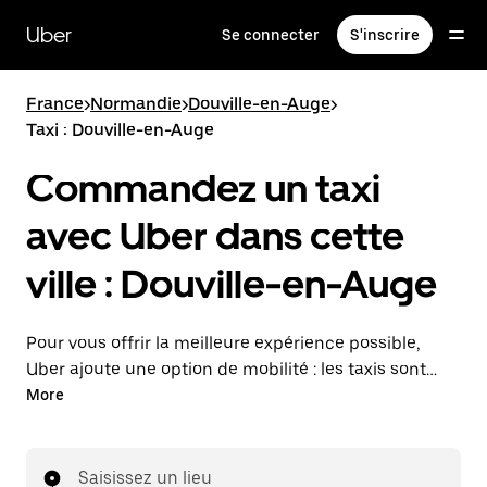
Passer
au
Uber
Se connecter
S'inscrire
contenu
principal
France
>
Normandie
>
Douville-en-Auge
>
Taxi : Douville-en-Auge
Commandez un taxi
avec Uber dans cette
ville : Douville-en-Auge
Pour vous offrir la meilleure expérience possible,
Uber ajoute une option de mobilité : les taxis sont
maintenant disponibles dans l'application. Uber Taxi :
More
un taxi quand vous en avez besoin.
Saisissez un lieu