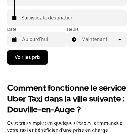
Saisissez la destination
Date
Heure
Maintenant
Appuyez
Voir les prix
sur
la
flèche
vers
le
Comment fonctionne le service
bas
pour
Uber Taxi dans la ville suivante :
ouvrir
le
Douville-en-Auge ?
calendrier
et
sélectionner
C'est très simple : en quelques étapes, commandez
une
date.
votre taxi et bénéficiez d'une prise en charge