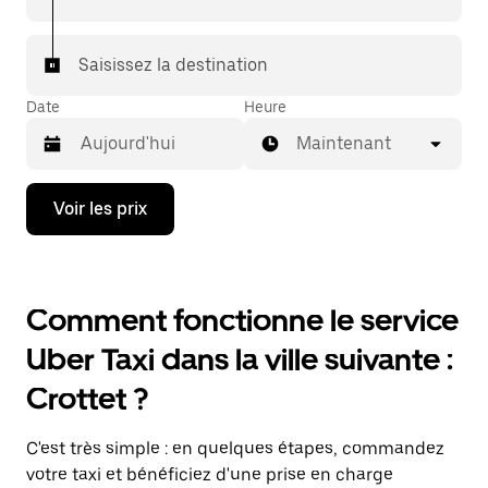
Saisissez la destination
Date
Heure
Maintenant
Appuyez
Voir les prix
sur
la
flèche
vers
le
Comment fonctionne le service
bas
pour
Uber Taxi dans la ville suivante :
ouvrir
le
Crottet ?
calendrier
et
sélectionner
C'est très simple : en quelques étapes, commandez
une
date.
votre taxi et bénéficiez d'une prise en charge