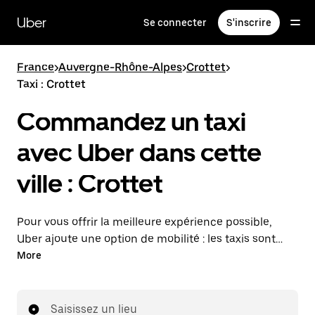
Passer
au
Uber
Se connecter
S'inscrire
contenu
principal
France
>
Auvergne-Rhône-Alpes
>
Crottet
>
Taxi : Crottet
Commandez un taxi
avec Uber dans cette
ville : Crottet
Pour vous offrir la meilleure expérience possible,
Uber ajoute une option de mobilité : les taxis sont
maintenant disponibles dans l'application. Uber Taxi :
More
un taxi quand vous en avez besoin.
Saisissez un lieu