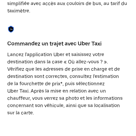
Appuyez
simplifiée avec accès aux couloirs de bus, au tarif du
sur
taximètre.
la
touche
Échap
pour
fermer
le
Commandez un trajet avec Uber Taxi
C
calendrier.
Lancez l'application Uber et saisissez votre
Av
destination dans la case « Où allez-vous ? ».
vé
Vérifiez que les adresses de prise en charge et de
l'
destination sont correctes, consultez l'estimation
Vo
de la fourchette de prix*, puis sélectionnez
l'
Uber Taxi. Après la mise en relation avec un
po
chauffeur, vous verrez sa photo et les informations
au
concernant son véhicule, ainsi que sa localisation
sur la carte.