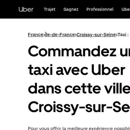
Passer
au
Uber
Trajet
Gagnez
Professionnel
Uber
contenu
principal
France
>
Île-de-France
>
Croissy-sur-Seine
>
Taxi 
Commandez u
taxi avec Uber
dans cette ville
Croissy-sur-Se
Pour vous offrir la meilleure expérience possibl