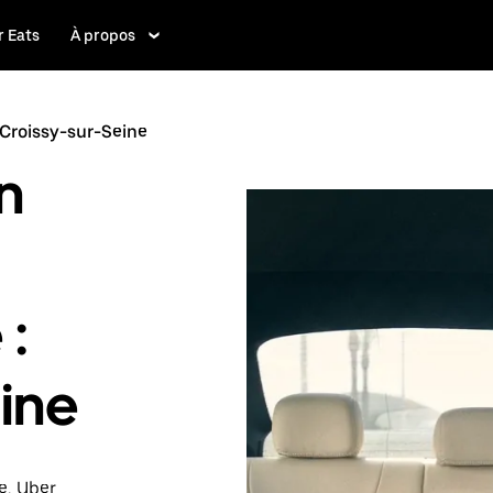
 Eats
À propos
: Croissy-sur-Seine
n
 :
ine
e, Uber