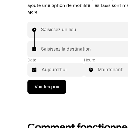
ajoute une option de mobilité : les taxis sont 
disponibles dans l'application. Uber Taxi : un t
More
vous en avez besoin.
Saisissez un lieu
Saisissez la destination
Date
Heure
Maintenant
Appuyez
Voir les prix
sur
la
flèche
vers
le
bas
pour
Comment fonctionne l
ouvrir