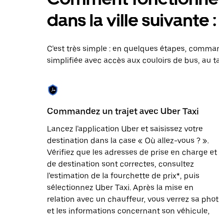
le
calendrier
dans la ville suivante 
et
sélectionner
une
date.
C'est très simple : en quelques étapes, comman
Appuyez
simplifiée avec accès aux couloirs de bus, au ta
sur
la
touche
Échap
pour
fermer
Commandez un trajet avec Uber Taxi
le
calendrier.
Lancez l'application Uber et saisissez votre
destination dans la case « Où allez-vous ? ».
Vérifiez que les adresses de prise en charge et
de destination sont correctes, consultez
l'estimation de la fourchette de prix*, puis
sélectionnez Uber Taxi. Après la mise en
relation avec un chauffeur, vous verrez sa pho
et les informations concernant son véhicule,