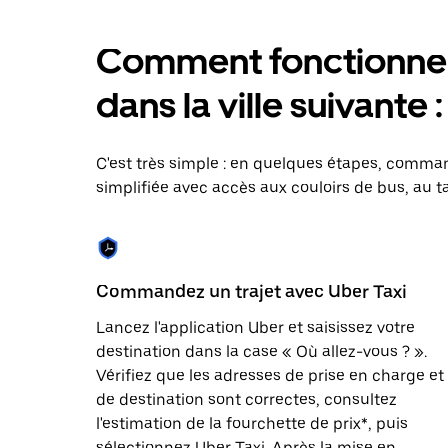
bas
pour
Comment fonctionne l
ouvrir
le
calendrier
dans la ville suivante
et
sélectionner
une
date.
C'est très simple : en quelques étapes, comman
Appuyez
simplifiée avec accès aux couloirs de bus, au ta
sur
la
touche
Échap
pour
fermer
Commandez un trajet avec Uber Taxi
le
calendrier.
Lancez l'application Uber et saisissez votre
destination dans la case « Où allez-vous ? ».
Vérifiez que les adresses de prise en charge et
de destination sont correctes, consultez
l'estimation de la fourchette de prix*, puis
sélectionnez Uber Taxi. Après la mise en