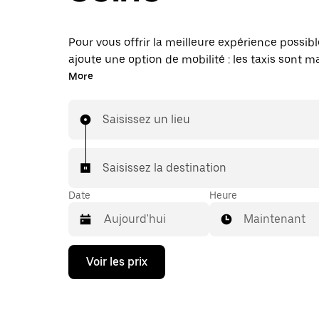
Pour vous offrir la meilleure expérience possibl
ajoute une option de mobilité : les taxis sont 
disponibles dans l'application. Uber Taxi : un t
More
vous en avez besoin.
Saisissez un lieu
Saisissez la destination
Date
Heure
Maintenant
Appuyez
Voir les prix
sur
la
flèche
vers
le