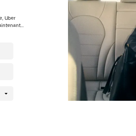
e, Uber
maintenant
axi quand