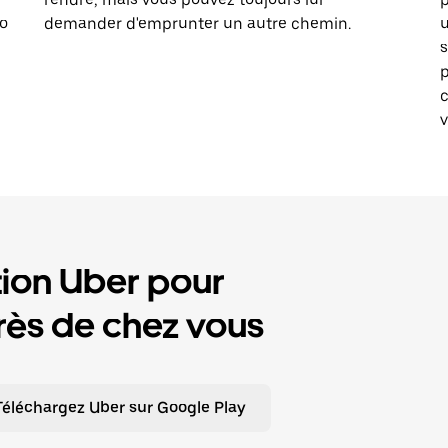
to
demander d'emprunter un autre chemin.
u
s
p
v
tion Uber pour
ès de chez vous
Téléchargez Uber sur Google Play