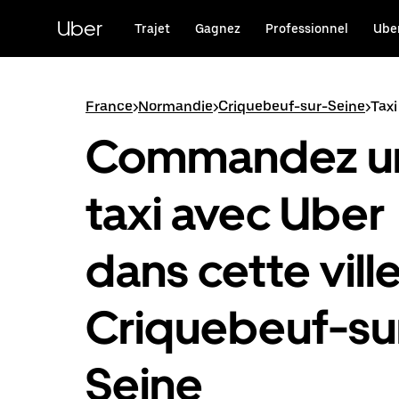
Passer
au
Uber
Trajet
Gagnez
Professionnel
Uber
contenu
principal
France
>
Normandie
>
Criquebeuf-sur-Seine
>
Taxi
Commandez u
taxi avec Uber
dans cette ville
Criquebeuf-su
Seine