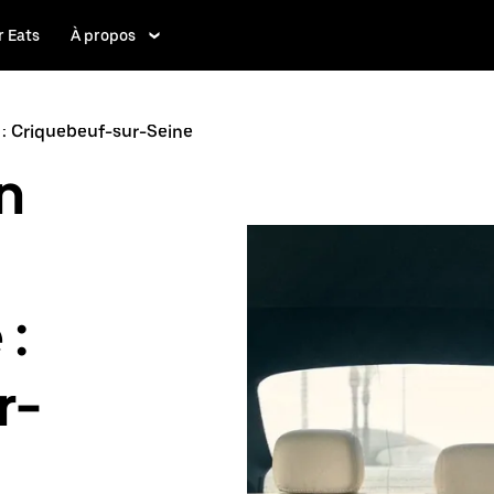
 Eats
À propos
 : Criquebeuf-sur-Seine
n
 :
r-