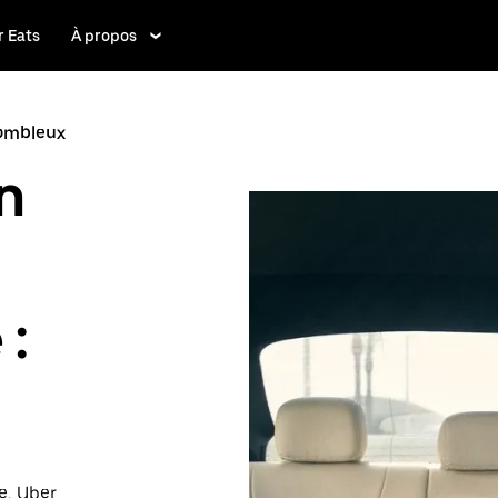
 Eats
À propos
Combleux
n
 :
e, Uber