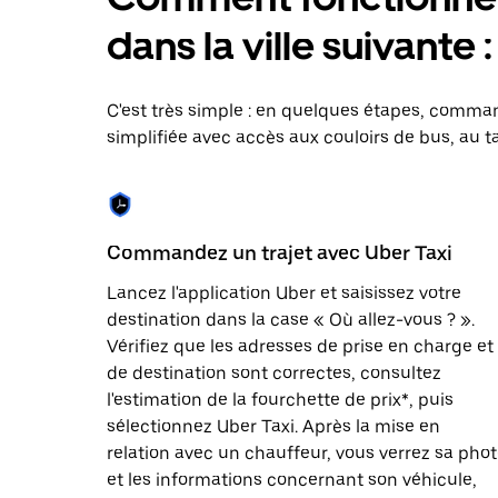
le
calendrier
dans la ville suivante
et
sélectionner
une
date.
C'est très simple : en quelques étapes, comman
Appuyez
simplifiée avec accès aux couloirs de bus, au ta
sur
la
touche
Échap
pour
fermer
Commandez un trajet avec Uber Taxi
le
calendrier.
Lancez l'application Uber et saisissez votre
destination dans la case « Où allez-vous ? ».
Vérifiez que les adresses de prise en charge et
de destination sont correctes, consultez
l'estimation de la fourchette de prix*, puis
sélectionnez Uber Taxi. Après la mise en
relation avec un chauffeur, vous verrez sa pho
et les informations concernant son véhicule,