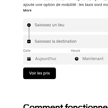
ajoute une option de mobilité : les taxis sont 
disponibles dans l'application. Uber Taxi : un t
More
vous en avez besoin.
Saisissez un lieu
Saisissez la destination
Date
Heure
Maintenant
Appuyez
Voir les prix
sur
la
flèche
vers
le
bas
pour
Comment fonctionne l
ouvrir