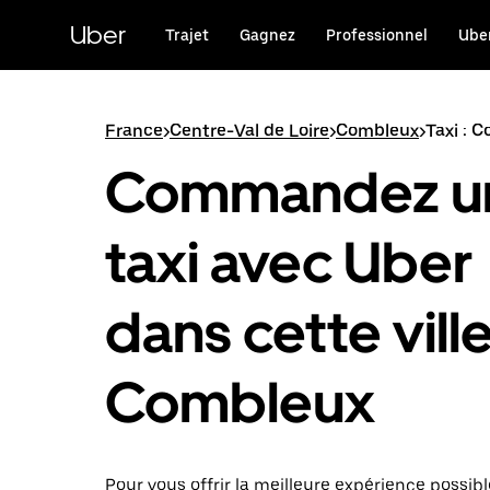
Passer
au
Uber
Trajet
Gagnez
Professionnel
Uber
contenu
principal
France
>
Centre-Val de Loire
>
Combleux
>
Taxi : 
Commandez u
taxi avec Uber
dans cette ville
Combleux
Pour vous offrir la meilleure expérience possibl