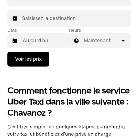
Saisissez la destination
Date
Heure
Maintenant
Appuyez
Voir les prix
sur
la
flèche
vers
le
Comment fonctionne le service
bas
pour
Uber Taxi dans la ville suivante :
ouvrir
le
Chavanoz ?
calendrier
et
sélectionner
C'est très simple : en quelques étapes, commandez
une
date.
votre taxi et bénéficiez d'une prise en charge