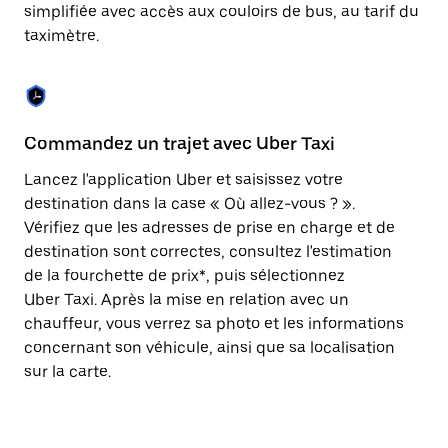
Appuyez
simplifiée avec accès aux couloirs de bus, au tarif du
sur
taximètre.
la
touche
Échap
pour
fermer
le
Commandez un trajet avec Uber Taxi
C
calendrier.
Lancez l'application Uber et saisissez votre
Av
destination dans la case « Où allez-vous ? ».
vé
Vérifiez que les adresses de prise en charge et de
l'
destination sont correctes, consultez l'estimation
Vo
de la fourchette de prix*, puis sélectionnez
l'
Uber Taxi. Après la mise en relation avec un
po
chauffeur, vous verrez sa photo et les informations
au
concernant son véhicule, ainsi que sa localisation
sur la carte.