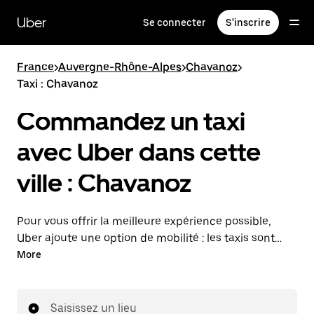
Passer
au
Uber
Se connecter
S'inscrire
contenu
principal
France
>
Auvergne-Rhône-Alpes
>
Chavanoz
>
Taxi : Chavanoz
Commandez un taxi
avec Uber dans cette
ville : Chavanoz
Pour vous offrir la meilleure expérience possible,
Uber ajoute une option de mobilité : les taxis sont
maintenant disponibles dans l'application. Uber Taxi :
More
un taxi quand vous en avez besoin.
Saisissez un lieu