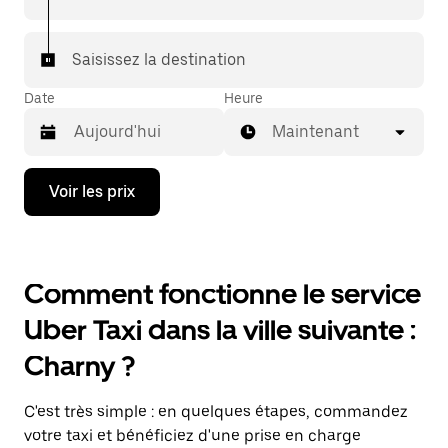
Saisissez la destination
Date
Heure
Maintenant
Appuyez
Voir les prix
sur
la
flèche
vers
le
Comment fonctionne le service
bas
pour
Uber Taxi dans la ville suivante :
ouvrir
le
Charny ?
calendrier
et
sélectionner
C'est très simple : en quelques étapes, commandez
une
date.
votre taxi et bénéficiez d'une prise en charge