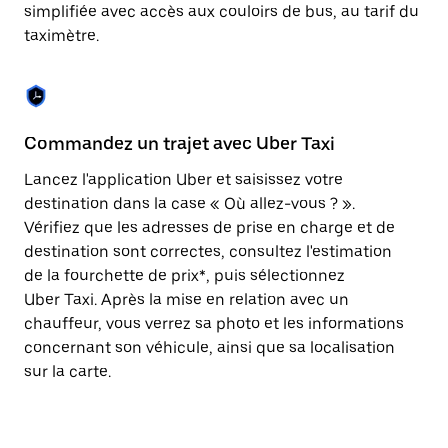
Appuyez
simplifiée avec accès aux couloirs de bus, au tarif du
sur
taximètre.
la
touche
Échap
pour
fermer
le
Commandez un trajet avec Uber Taxi
C
calendrier.
Lancez l'application Uber et saisissez votre
Av
destination dans la case « Où allez-vous ? ».
vé
Vérifiez que les adresses de prise en charge et de
l'
destination sont correctes, consultez l'estimation
Vo
de la fourchette de prix*, puis sélectionnez
l'
Uber Taxi. Après la mise en relation avec un
po
chauffeur, vous verrez sa photo et les informations
au
concernant son véhicule, ainsi que sa localisation
sur la carte.