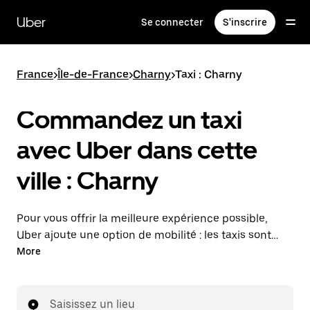
Passer
au
Uber
Se connecter
S'inscrire
contenu
principal
France
>
Île-de-France
>
Charny
>
Taxi : Charny
Commandez un taxi
avec Uber dans cette
ville : Charny
Pour vous offrir la meilleure expérience possible,
Uber ajoute une option de mobilité : les taxis sont
maintenant disponibles dans l'application. Uber Taxi :
More
un taxi quand vous en avez besoin.
Saisissez un lieu