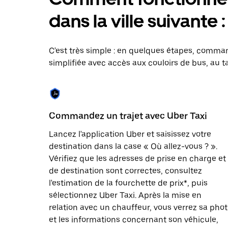
le
calendrier
dans la ville suivante 
et
sélectionner
une
date.
C'est très simple : en quelques étapes, comman
Appuyez
simplifiée avec accès aux couloirs de bus, au ta
sur
la
touche
Échap
pour
fermer
Commandez un trajet avec Uber Taxi
le
calendrier.
Lancez l'application Uber et saisissez votre
destination dans la case « Où allez-vous ? ».
Vérifiez que les adresses de prise en charge et
de destination sont correctes, consultez
l'estimation de la fourchette de prix*, puis
sélectionnez Uber Taxi. Après la mise en
relation avec un chauffeur, vous verrez sa pho
et les informations concernant son véhicule,