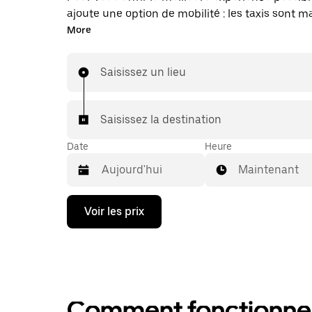
ajoute une option de mobilité : les taxis sont 
disponibles dans l'application. Uber Taxi : un t
More
vous en avez besoin.
Saisissez un lieu
Saisissez la destination
Date
Heure
Maintenant
Appuyez
Voir les prix
sur
la
flèche
vers
le
bas
pour
Comment fonctionne l
ouvrir