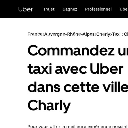
Passer
au
Uber
Trajet
Gagnez
Professionnel
Uber
contenu
principal
France
>
Auvergne-Rhône-Alpes
>
Charly
>
Taxi : C
Commandez u
taxi avec Uber
dans cette ville
Charly
Pour vous offrir la meilleure expérience possibl