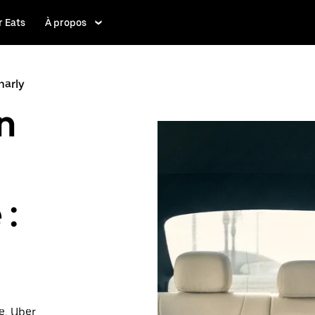
 Eats
À propos
harly
n
 :
e, Uber