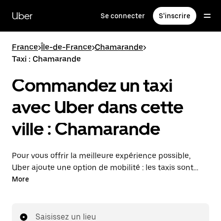
Passer
au
Uber
Se connecter
S'inscrire
contenu
principal
France
>
Île-de-France
>
Chamarande
>
Taxi : Chamarande
Commandez un taxi
avec Uber dans cette
ville : Chamarande
Pour vous offrir la meilleure expérience possible,
Uber ajoute une option de mobilité : les taxis sont
maintenant disponibles dans l'application. Uber Taxi :
More
un taxi quand vous en avez besoin.
Saisissez un lieu