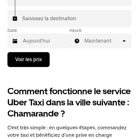
Saisissez la destination
Date
Heure
Maintenant
Appuyez
Voir les prix
sur
la
flèche
vers
le
Comment fonctionne le service
bas
pour
Uber Taxi dans la ville suivante :
ouvrir
le
Chamarande ?
calendrier
et
sélectionner
C'est très simple : en quelques étapes, commandez
une
date.
votre taxi et bénéficiez d'une prise en charge