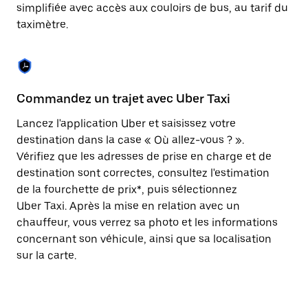
Appuyez
simplifiée avec accès aux couloirs de bus, au tarif du
sur
taximètre.
la
touche
Échap
pour
fermer
le
Commandez un trajet avec Uber Taxi
C
calendrier.
Lancez l'application Uber et saisissez votre
Av
destination dans la case « Où allez-vous ? ».
vé
Vérifiez que les adresses de prise en charge et de
l'
destination sont correctes, consultez l'estimation
Vo
de la fourchette de prix*, puis sélectionnez
l'
Uber Taxi. Après la mise en relation avec un
po
chauffeur, vous verrez sa photo et les informations
au
concernant son véhicule, ainsi que sa localisation
sur la carte.