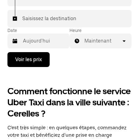
Saisissez la destination
Date
Heure
Maintenant
Appuyez
Voir les prix
sur
la
flèche
vers
le
Comment fonctionne le service
bas
pour
Uber Taxi dans la ville suivante :
ouvrir
le
Cerelles ?
calendrier
et
sélectionner
C'est très simple : en quelques étapes, commandez
une
date.
votre taxi et bénéficiez d'une prise en charge