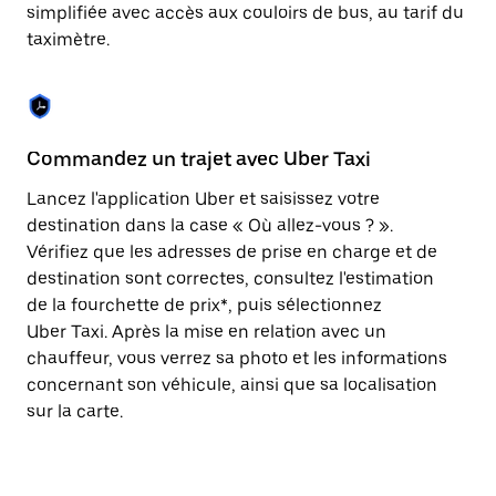
Appuyez
simplifiée avec accès aux couloirs de bus, au tarif du
sur
taximètre.
la
touche
Échap
pour
fermer
le
Commandez un trajet avec Uber Taxi
C
calendrier.
Lancez l'application Uber et saisissez votre
Av
destination dans la case « Où allez-vous ? ».
vé
Vérifiez que les adresses de prise en charge et de
l'
destination sont correctes, consultez l'estimation
Vo
de la fourchette de prix*, puis sélectionnez
l'
Uber Taxi. Après la mise en relation avec un
po
chauffeur, vous verrez sa photo et les informations
au
concernant son véhicule, ainsi que sa localisation
sur la carte.