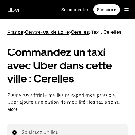
Passer
au
Uber
Se connecter
S'inscrire
contenu
principal
France
>
Centre-Val de Loire
>
Cerelles
>
Taxi : Cerelles
Commandez un taxi
avec Uber dans cette
ville : Cerelles
Pour vous offrir la meilleure expérience possible,
Uber ajoute une option de mobilité : les taxis sont
maintenant disponibles dans l'application. Uber Taxi :
More
un taxi quand vous en avez besoin.
Saisissez un lieu