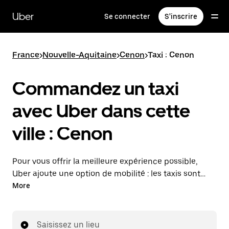
Passer
au
Uber
Se connecter
S'inscrire
contenu
principal
France
>
Nouvelle-Aquitaine
>
Cenon
>
Taxi : Cenon
Commandez un taxi
avec Uber dans cette
ville : Cenon
Pour vous offrir la meilleure expérience possible,
Uber ajoute une option de mobilité : les taxis sont
maintenant disponibles dans l'application. Uber Taxi :
More
un taxi quand vous en avez besoin.
Saisissez un lieu