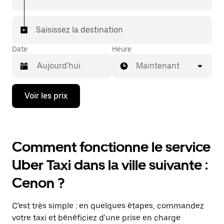
Saisissez la destination
Date
Heure
Maintenant
Appuyez
Voir les prix
sur
la
flèche
vers
le
Comment fonctionne le service
bas
pour
Uber Taxi dans la ville suivante :
ouvrir
le
Cenon ?
calendrier
et
sélectionner
C'est très simple : en quelques étapes, commandez
une
date.
votre taxi et bénéficiez d'une prise en charge