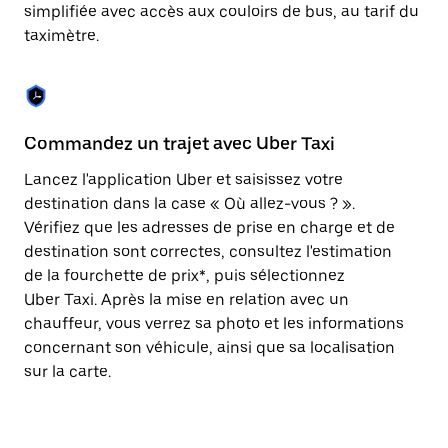
Appuyez
simplifiée avec accès aux couloirs de bus, au tarif du
sur
taximètre.
la
touche
Échap
pour
fermer
le
Commandez un trajet avec Uber Taxi
C
calendrier.
Lancez l'application Uber et saisissez votre
Av
destination dans la case « Où allez-vous ? ».
vé
Vérifiez que les adresses de prise en charge et de
l'
destination sont correctes, consultez l'estimation
Vo
de la fourchette de prix*, puis sélectionnez
l'
Uber Taxi. Après la mise en relation avec un
po
chauffeur, vous verrez sa photo et les informations
au
concernant son véhicule, ainsi que sa localisation
sur la carte.