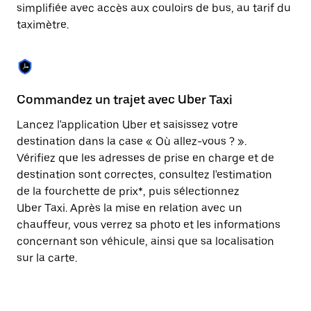
Appuyez
simplifiée avec accès aux couloirs de bus, au tarif du
sur
taximètre.
la
touche
Échap
pour
fermer
le
Commandez un trajet avec Uber Taxi
C
calendrier.
Lancez l'application Uber et saisissez votre
Av
destination dans la case « Où allez-vous ? ».
vé
Vérifiez que les adresses de prise en charge et de
l'
destination sont correctes, consultez l'estimation
Vo
de la fourchette de prix*, puis sélectionnez
l'
Uber Taxi. Après la mise en relation avec un
po
chauffeur, vous verrez sa photo et les informations
au
concernant son véhicule, ainsi que sa localisation
sur la carte.