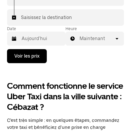
Saisissez la destination
Date
Heure
Maintenant
Appuyez
Voir les prix
sur
la
flèche
vers
le
Comment fonctionne le service
bas
pour
Uber Taxi dans la ville suivante :
ouvrir
le
Cébazat ?
calendrier
et
sélectionner
C'est très simple : en quelques étapes, commandez
une
date.
votre taxi et bénéficiez d'une prise en charge