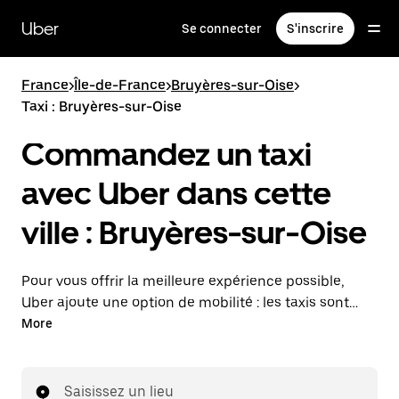
Passer
au
Uber
Se connecter
S'inscrire
contenu
principal
France
>
Île-de-France
>
Bruyères-sur-Oise
>
Taxi : Bruyères-sur-Oise
Commandez un taxi
avec Uber dans cette
ville : Bruyères-sur-Oise
Pour vous offrir la meilleure expérience possible,
Uber ajoute une option de mobilité : les taxis sont
maintenant disponibles dans l'application. Uber Taxi :
More
un taxi quand vous en avez besoin.
Saisissez un lieu