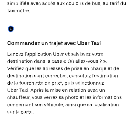
Appuyez
simplifiée avec accès aux couloirs de bus, au tarif du
sur
taximètre.
la
touche
Échap
pour
fermer
le
Commandez un trajet avec Uber Taxi
C
calendrier.
Lancez l'application Uber et saisissez votre
Av
destination dans la case « Où allez-vous ? ».
vé
Vérifiez que les adresses de prise en charge et de
l'
destination sont correctes, consultez l'estimation
Vo
de la fourchette de prix*, puis sélectionnez
l'
Uber Taxi. Après la mise en relation avec un
po
chauffeur, vous verrez sa photo et les informations
au
concernant son véhicule, ainsi que sa localisation
sur la carte.