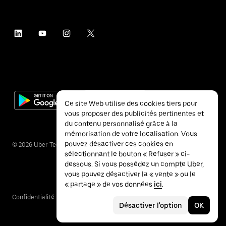
Ce site Web utilise des cookies tiers pour
vous proposer des publicités pertinentes et
du contenu personnalisé grâce à la
mémorisation de votre localisation. Vous
pouvez désactiver ces cookies en
©
2026
Uber Technologies Inc.
sélectionnant le bouton « Refuser » ci-
dessous. Si vous possédez un compte Uber,
vous pouvez désactiver la « vente » ou le
« partage » de vos données
ici
.
Confidentialité
Accessibilité
Conditions
Désactiver l'option
OK