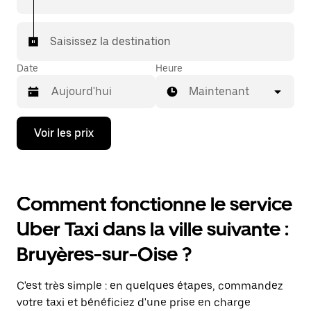
Saisissez la destination
Date
Heure
Maintenant
Appuyez
Voir les prix
sur
la
flèche
vers
le
Comment fonctionne le service
bas
pour
Uber Taxi dans la ville suivante :
ouvrir
le
Bruyères-sur-Oise ?
calendrier
et
sélectionner
C'est très simple : en quelques étapes, commandez
une
date.
votre taxi et bénéficiez d'une prise en charge